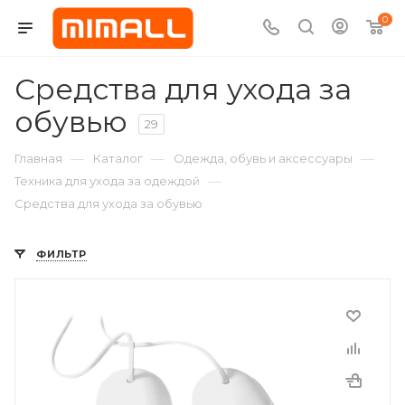
0
Средства для ухода за
обувью
29
—
—
—
Главная
Каталог
Одежда, обувь и аксессуары
—
Техника для ухода за одеждой
Средства для ухода за обувью
ФИЛЬТР