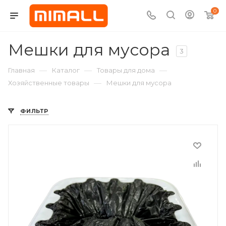
0
Мешки для мусора
3
—
—
—
Главная
Каталог
Товары для дома
—
Хозяйственные товары
Мешки для мусора
ФИЛЬТР