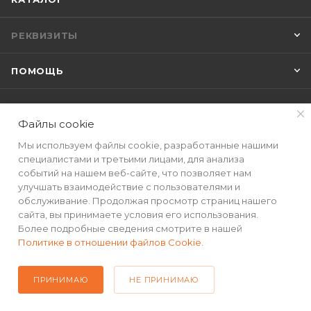
РЕКВИЗИТЫ
ПОМОЩЬ
Файлы cookie
ПОДПИСАТЬСЯ НА РАССЫЛКУ
Мы используем файлы cookie, разработанные нашими
специалистами и третьими лицами, для анализа
событий на нашем веб-сайте, что позволяет нам
+7(499) 490-48-04
улучшать взаимодействие с пользователями и
обслуживание. Продолжая просмотр страниц нашего
sales@mimall.ru
сайта, вы принимаете условия его использования.
Более подробные сведения смотрите в нашей
ТЦ «Савеловский», мобильный
Политике в отношении файлов Cookie
.
ряд, павильон Л153 ул. Сущевский
Вал, д. 5, стр. 12
ПРИНИМАЮ
НЕ ПРИНИМАЮ