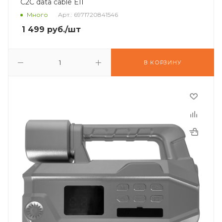
C2C data cable EI1
Много
Арт.: 6971720841546
1 499
руб.
/шт
В КОРЗИНУ