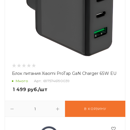
Блок питания Xiaomi ProTap GaN Charger 65W EU
Много
Арт.: 6975746190039
1 499
руб.
/шт
В КОРЗИНУ