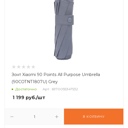
Зонт Xiaomi 90 Points All Purpose Umbrella
(90COTNT1807U) Grey
Достаточно
Арт.: 6970055347532
1 199
руб.
/шт
В КОРЗИНУ