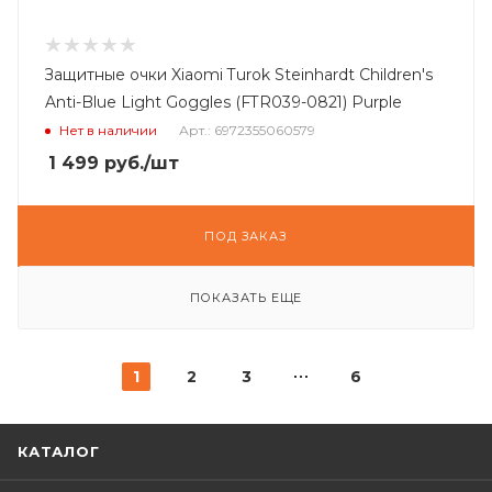
Защитные очки Xiaomi Turok Steinhardt Children's
Anti-Blue Light Goggles (FTR039-0821) Purple
Нет в наличии
Арт.: 6972355060579
1 499
руб.
/шт
ПОД ЗАКАЗ
ПОКАЗАТЬ ЕЩЕ
1
2
3
6
КАТАЛОГ