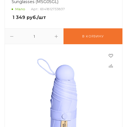
Sunglasses (MSG05GL)
Мало
Арт.: 6941812733837
1 349
руб.
/шт
В КОРЗИНУ