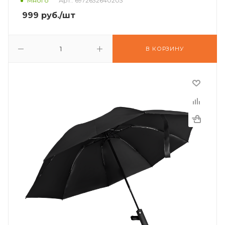
Много
Арт.: 6972632640203
999
руб.
/шт
В КОРЗИНУ