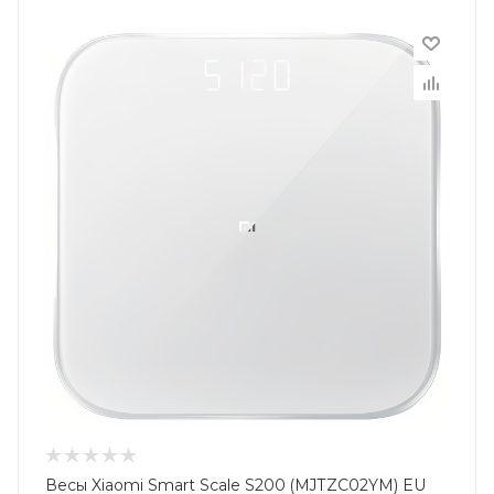
Весы Xiaomi Smart Scale S200 (MJTZC02YM) EU