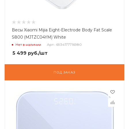
Весы Xiaomi Mijia Eight-Electrode Body Fat Scale
S800 (MJTZC04YM) White
Нет в наличии
Арт.: 6934177716980
5 499
руб.
/шт
ПОД ЗАКАЗ