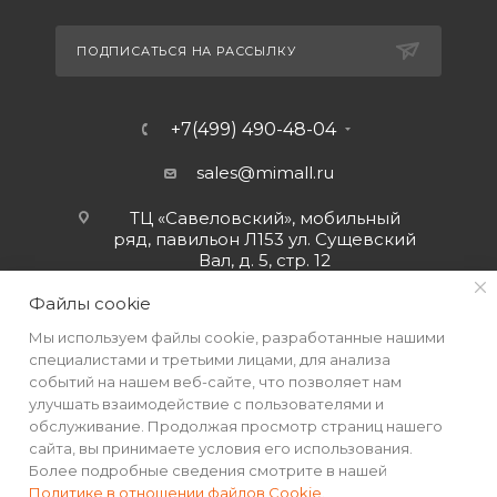
ПОДПИСАТЬСЯ НА РАССЫЛКУ
+7(499) 490-48-04
sales@mimall.ru
ТЦ «Савеловский», мобильный
ряд, павильон Л153 ул. Сущевский
Вал, д. 5, стр. 12
Файлы cookie
Мы используем файлы cookie, разработанные нашими
специалистами и третьими лицами, для анализа
событий на нашем веб-сайте, что позволяет нам
улучшать взаимодействие с пользователями и
обслуживание. Продолжая просмотр страниц нашего
сайта, вы принимаете условия его использования.
Более подробные сведения смотрите в нашей
Политике в отношении файлов Cookie
.