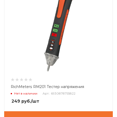
RichMeters RM201 Тестер напряжения
Нет в наличии
Арт.: 6930878755822
249
руб.
/шт