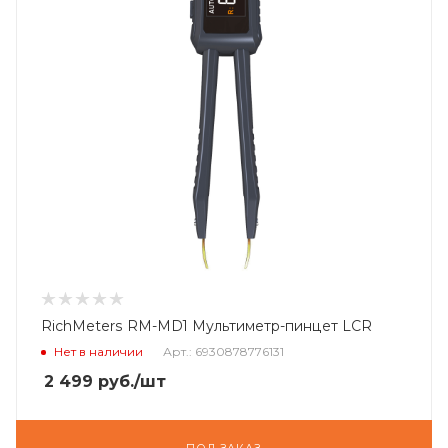
RichMeters RM-MD1 Мультиметр-пинцет LCR
Нет в наличии
Арт.: 6930878776131
2 499
руб.
/шт