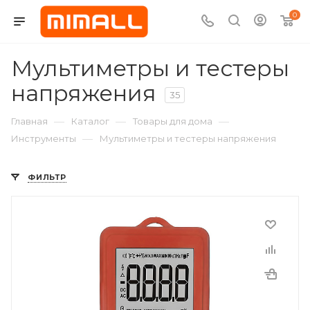
0
Мультиметры и тестеры
напряжения
35
—
—
—
Главная
Каталог
Товары для дома
—
Инструменты
Мультиметры и тестеры напряжения
ФИЛЬТР