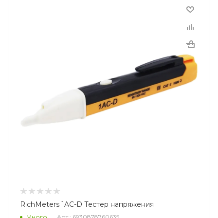
RichMeters 1AC-D Тестер напряжения
Много
Арт.: 6930878760635