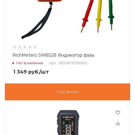
RichMeters SM852B Индикатор фазы
Нет в наличии
Арт.: 6930878756560
1 349
руб.
/шт
ПОД ЗАКАЗ