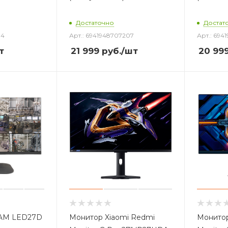
Достаточно
Достат
14
Арт.: 6941948707207
Арт.: 694
т
21 999
руб.
/шт
20 99
AM LED27D
Монитор Xiaomi Redmi
Монитор