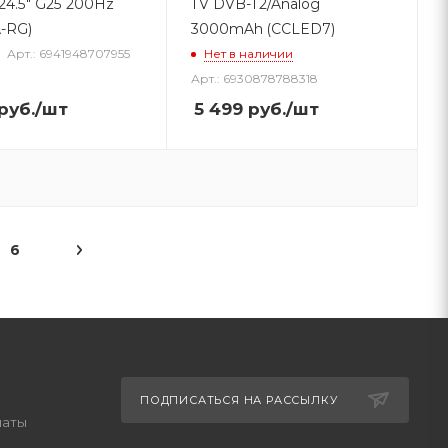
24.5" G25 200Hz
TV DVB-T2/Analog
-RG)
3000mAh (ССLED7)
Арт.: 6941948707955
Нет в наличии
Арт.: 6930878788318
руб.
/шт
5 499
руб.
/шт
6
ПОДПИСАТЬСЯ НА РАССЫЛКУ
латы