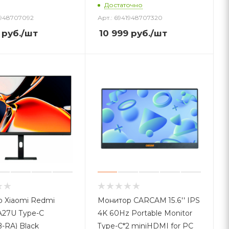
Достаточно
1948707092
Арт.: 6941948707320
руб.
/шт
10 999
руб.
/шт
 Xiaomi Redmi
Монитор CARCAM 15.6'' IPS
 A27U Type-C
4K 60Hz Portable Monitor
-RA) Black
Type-C*2 miniHDMI for PC