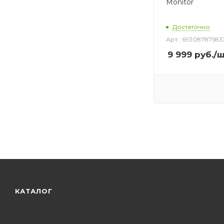
Monitor
Достаточно
Арт.: 69308787583
9 999
руб.
/
КАТАЛОГ