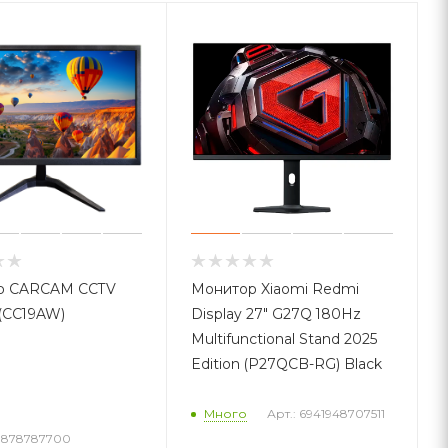
р CARCAM CCTV
Монитор Xiaomi Redmi
 (CC19AW)
Display 27" G27Q 180Hz
Multifunctional Stand 2025
Edition (P27QCB-RG) Black
Много
Арт.: 6941948707511
30878787700