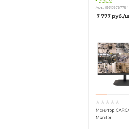
Много
Арт.: 69308787784
7 777
руб.
/
Монитор CARC
Monitor