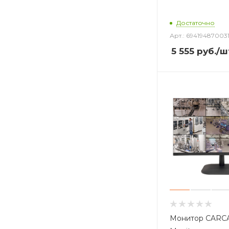
Достаточно
Арт.: 69419487003
5 555
руб.
/ш
Монитор CARC