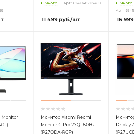
Много
Арт.: 6941948707498
Много
28
Арт.: 694
шт
11 499
руб.
/шт
16 999
 Monitor
Монитор Xiaomi Redmi
Монитор
AGL)
Monitor G Pro 27Q 180Hz
Display
(P27QDA-RGP)
(P27UCB