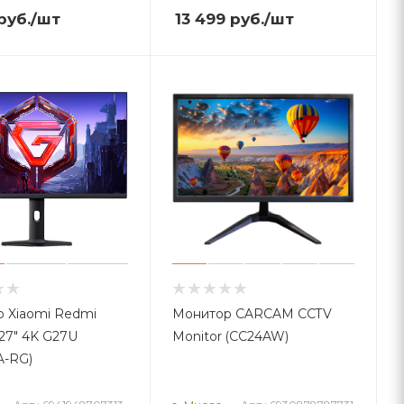
руб.
/шт
13 499
руб.
/шт
 Xiaomi Redmi
Монитор CARCAM CCTV
 27" 4K G27U
Monitor (CC24AW)
A-RG)