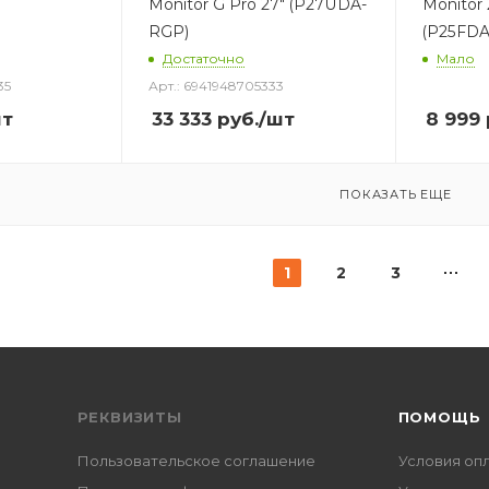
Monitor G Pro 27" (P27UDA-
Monitor 
RGP)
(P25FDA
Достаточно
Мало
35
Арт.: 6941948705333
шт
33 333
руб.
/шт
8 999
ПОКАЗАТЬ ЕЩЕ
1
2
3
РЕКВИЗИТЫ
ПОМОЩЬ
Пользовательское соглашение
Условия оп