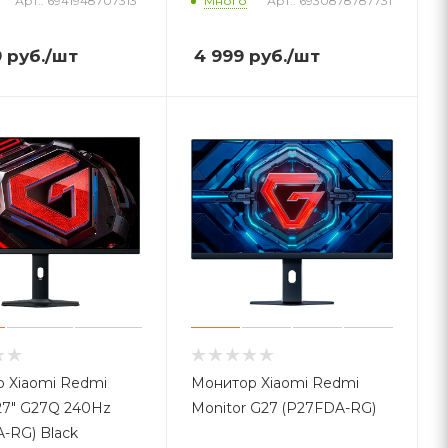
Арт.: 6941948707313
Много
Арт.: 6930878787731
9
руб.
/шт
4 999
руб.
/шт
 Xiaomi Redmi
Монитор Xiaomi Redmi
 27" G27Q 240Hz
Monitor G27 (P27FDA-RG)
-RG) Black