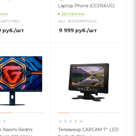
Laptop Phone (CCS156UC)
очно
Достаточно
1948707580
Арт.: 6930878773345
9
руб.
/шт
9 999
руб.
/шт
 Xiaomi Redmi
Телевизор CARCAM 7'' LED