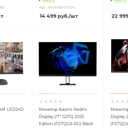
Много
Много
63
Арт.: 6941948707504
шт
14 499
руб.
/шт
22 99
AM LED24D
Монитор Xiaomi Redmi
Монитор
Display 27" G27Q 2025
Display
Edition (P27QCA-RG) Black
(P27QDA