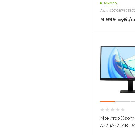
Много
Арт.: 69308787583
9 999
руб.
/
Монитор Xiaomi
A22i (A22FAB-R