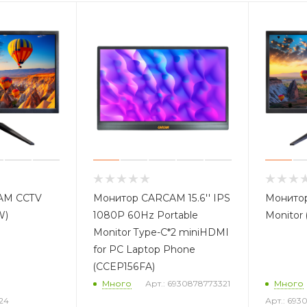
AM CCTV
Монитор CARCAM 15.6'' IPS
Монито
W)
1080P 60Hz Portable
Monitor
Monitor Type-C*2 miniHDMI
for PC Laptop Phone
(CCEP156FA)
Много
Арт.: 6930878773321
Много
24
Арт.: 69