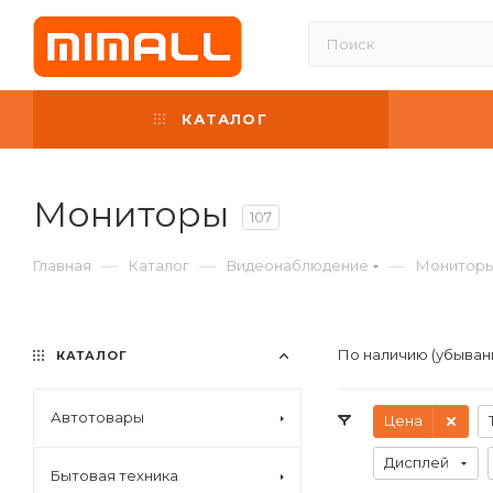
КАТАЛОГ
Мониторы
107
—
—
—
Главная
Каталог
Видеонаблюдение
Монитор
По наличию (убыван
КАТАЛОГ
Автотовары
Цена
Дисплей
Бытовая техника