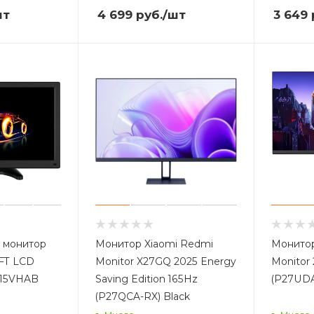
шт
4 699
руб.
/шт
3 649
 монитор
Монитор Xiaomi Redmi
Монитор
TFT LCD
Monitor X27GQ 2025 Energy
Monitor
15VHAB
Saving Edition 165Hz
(P27UD
(P27QCA-RX) Black