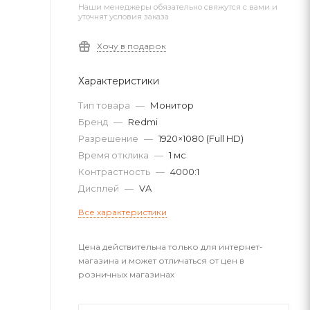
Наши менеджеры обязательно свяжутся с вами и
уточнят условия заказа
Хочу в подарок
Характеристики
Тип товара
—
Монитор
Бренд
—
Redmi
Разрешение
—
1920×1080 (Full HD)
Время отклика
—
1 мс
Контрастность
—
4000:1
Дисплей
—
VA
Все характеристики
Цена действительна только для интернет-
магазина и может отличаться от цен в
розничных магазинах