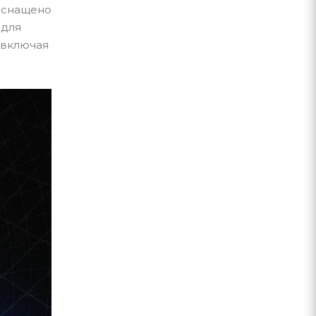
 оснащено
 для
 включая