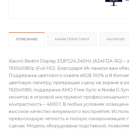
ОПИСАНИЕ
ХАРАКТЕРИСТИКИ
НАЛИЧИЕ
Xiaomi Redmi Display 23,8"G24 240Hz (A24FDA-RG) 
1920х1080p (Full HD). Благодаря VA-панели вам об
Поддержка цветового охвата sRGB 100% и 8-битна
цветовую палитру, превращая сцену на экране в 
1920х1080, поддержка AMD Free-Sync и Nvidia G-Sy
монитор в игровой инструмент профессионального 
контрастность – 4000:1. В любых условиях освещен
высокое качество визуального восприятия. Использ
превосходную четкость и полную синхронизацию 
сценах. Модель оборудована подставкой, позволя