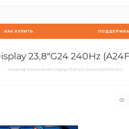
КАК КУПИТЬ
ПОДДЕРЖК
splay 23,8"G24 240Hz (A24
—
Монитор Xiaomi Redmi Display 23,8"G24 240Hz (A24FDA-RG)