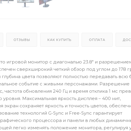
ОТЗЫВЫ
КАК КУПИТЬ
ОПЛАТА
ДОС
– это игровой монитор с диагональю 23.8" и разрешение
еспечен сверхширокий четкий обзор под углом до 178 г
я глубина цвета позволяют полностью передавать всю 
реальное событие с живыми персонажами. Разрешение
nc, частота обновления 240 Гц и время отклика 1 мс пр
уровня. Максимальная яркость дисплея – 400 нит,
ия экран сохраняет яркость и точность цветов, обеспеч
ование технологий G-Sync и Free-Sync гарантирует
графического процессора и панели в любых динамичн
ющей легко изменять положение монитора, регулируя 