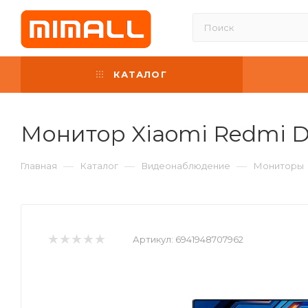
КАТАЛОГ
Монитор Xiaomi Redmi Di
—
—
—
Главная
Каталог
Видеонаблюдение
Мониторы
Артикул:
6941948707962