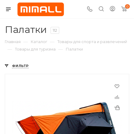
0
Палатки
112
—
—
Главная
Каталог
Товары для спорта и развлечений
—
—
Товары для туризма
Палатки
ФИЛЬТР