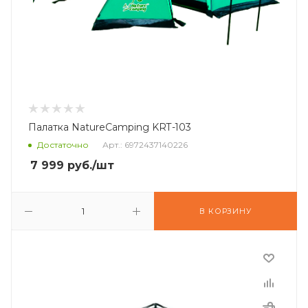
Палатка NatureCamping KRT-103
Достаточно
Арт.: 6972437140226
7 999
руб.
/шт
В КОРЗИНУ