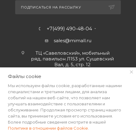
ПОДПИСАТЬСЯ НА РАССЫЛКУ
+7(499) 490-48-04
sales@mimall.ru
ТЦ «Савеловский», мобильный
ряд, павильон Л153 ул. Сущевский
Вал, д. 5, стр. 12
Файлы cookie
Мы используем файлы cookie, разработанные нашими
специалистами и третьими лицами, для анализа
событий на нашем веб-сайте, что позволяет нам
улучшать взаимодействие с пользователями и
обслуживание. Продолжая просмотр страниц нашего
сайта, вы принимаете условия его использования.
Более подробные сведения смотрите в нашей
Политике в отношении файлов Cookie
.
2026 © Интернет-магазин MiMall® • Не является публичной