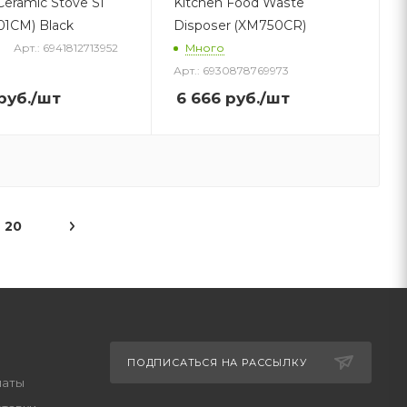
 Ceramic Stove S1
Kitchen Food Waste
1CM) Black
Disposer (XM750CR)
Арт.: 6941812713952
Много
Арт.: 6930878769973
руб.
/шт
6 666
руб.
/шт
20
ПОДПИСАТЬСЯ НА РАССЫЛКУ
латы