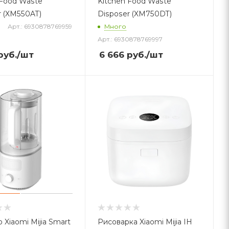
 Food Waste
Kitchen Food Waste
r (XM550AT)
Disposer (XM750DT)
Арт.: 6930878769959
Много
Арт.: 6930878769997
руб.
/шт
6 666
руб.
/шт
 Xiaomi Mijia Smart
Рисоварка Xiaomi Mijia IH