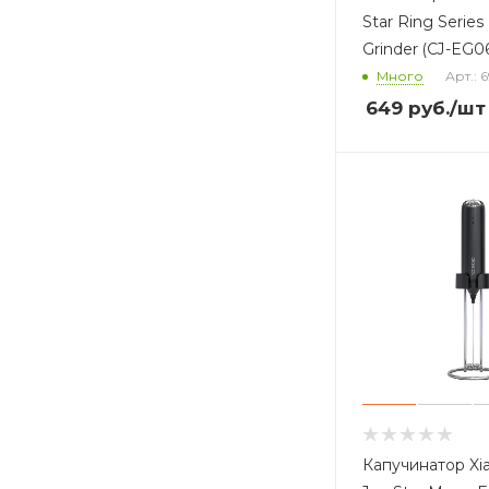
Star Ring Series 
Grinder (CJ-EG0
Много
Арт.: 
649
руб.
/шт
Капучинатор Xia