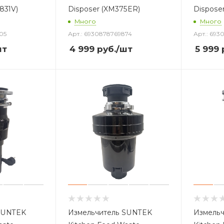
831V)
Disposer (XM375ER)
Dispose
Много
Много
05
Арт.: 6930878769874
Арт.: 69
шт
4 999
руб.
/шт
5 999
SUNTEK
Измельчитель SUNTEK
Измель