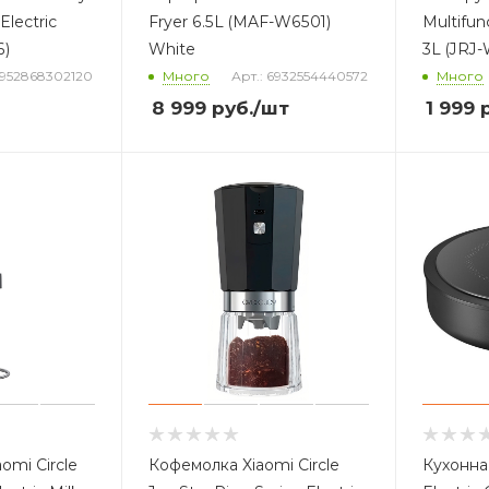
Electric
Fryer 6.5L (MAF-W6501)
Multifun
6)
White
3L (JRJ
6952868302120
Много
Арт.: 6932554440572
Много
8 999
руб.
/шт
1 999
р
omi Circle
Кофемолка Xiaomi Circle
Кухонная