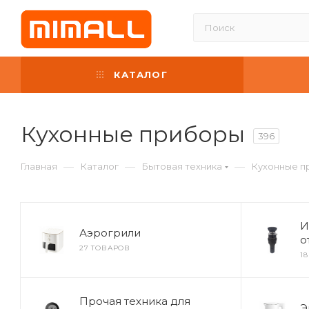
КАТАЛОГ
Кухонные приборы
396
—
—
—
Главная
Каталог
Бытовая техника
Кухонные п
И
Аэрогрили
о
27 ТОВАРОВ
1
Прочая техника для
Э