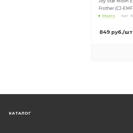
Joy Star Moon El
Frother (CJ-EM
Много
Арт.: 
849
руб.
/шт
КАТАЛОГ