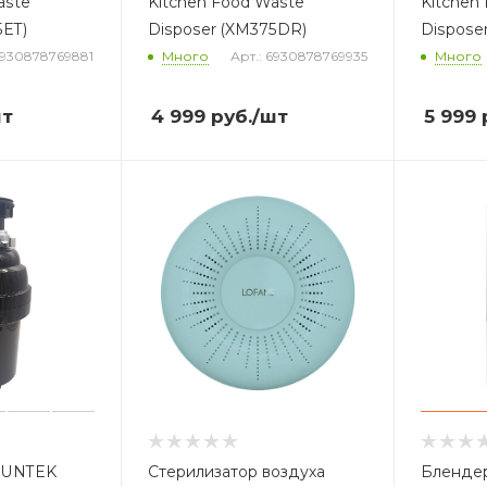
aste
Kitchen Food Waste
Kitchen
5ET)
Disposer (XM375DR)
Dispose
6930878769881
Много
Арт.: 6930878769935
Много
шт
4 999
руб.
/шт
5 999
SUNTEK
Стерилизатор воздуха
Блендер