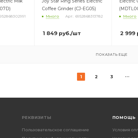
ectric Milk
Joy Star Ring Series Electric
Electric
F07D)
Coffee Grinder (CJ-EG05)
(MDTL00
6952868302991
Много
Арт.: 6952868313782
Много
1 849
руб.
/шт
2 999
ПОКАЗАТЬ ЕЩЕ
1
2
3
РЕКВИЗИТЫ
ПОМОЩЬ
Пользовательское соглашение
Условия оп