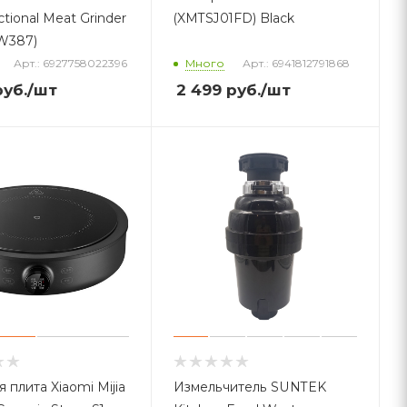
ctional Meat Grinder
(XMTSJ01FD) Black
-W387)
Арт.: 6927758022396
Много
Арт.: 6941812791868
уб.
/шт
2 499
руб.
/шт
 плита Xiaomi Mijia
Измельчитель SUNTEK