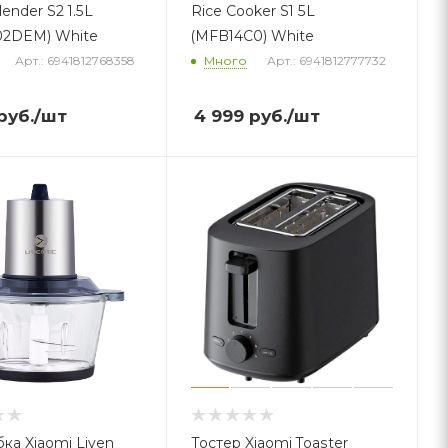
ender S2 1.5L
Rice Cooker S1 5L
02DEM) White
(MFB14C0) White
Арт.: 6941812768358
Много
Арт.: 6941812777732
руб.
/шт
4 999
руб.
/шт
ка Xiaomi Liven
Тостер Xiaomi Toaster