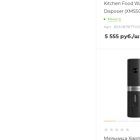
Kitchen Food W
Disposer (XM55
Много
Арт.: 69308787700
5 555
руб.
/ш
Мельница Xiaomi