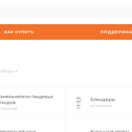
КАК КУПИТЬ
ПОДДЕРЖК
риборы
змельчители пищевых
Блендеры
тходов
58 ТОВАРОВ
8 ТОВАРОВ
лектрочайники
Кухонные плиты