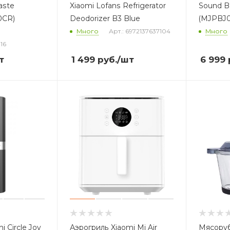
aste
Xiaomi Lofans Refrigerator
Sound Bl
0CR)
Deodorizer B3 Blue
(MJPBJ
Много
Арт.: 6972137637104
Много
16
т
1 499
руб.
/шт
6 999
 Circle Joy
Аэрогриль Xiaomi Mi Air
Мясоруб