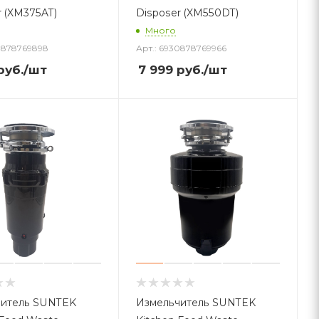
r (XM375AT)
Disposer (XM550DT)
Много
30878769898
Арт.: 6930878769966
руб.
/шт
7 999
руб.
/шт
читель SUNTEK
Измельчитель SUNTEK