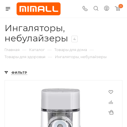
0
Ингаляторы,
небулайзеры
4
—
—
—
Главная
Каталог
Товары для дома
—
Товары для здоровья
Ингаляторы, небулайзеры
ФИЛЬТР