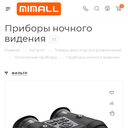
0
Приборы ночного
видения
33
—
—
Главная
Каталог
Товары для спорта и развлечений
—
—
Оптические приборы
Приборы ночного видения
ФИЛЬТР