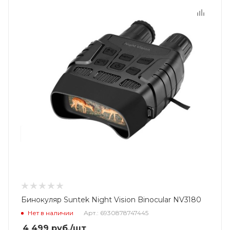
Бинокуляр Suntek Night Vision Binocular NV3180
Нет в наличии
Арт.: 6930878747445
4 499
руб.
/шт