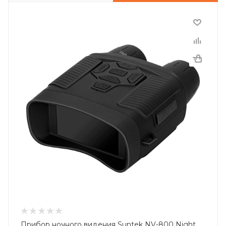
Прибор ночного видения Suntek NV-800 Night