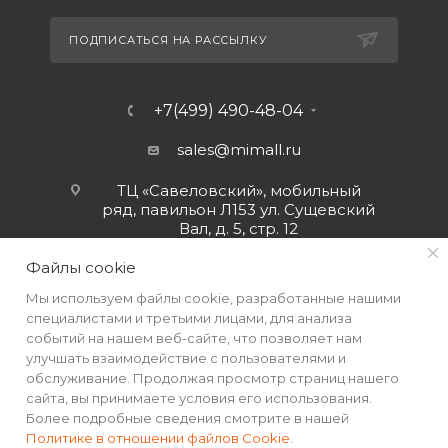
ПОДПИСАТЬСЯ НА РАССЫЛКУ
+7(499) 490-48-04
sales@mimall.ru
ТЦ «Савеловский», мобильный
ряд, павильон Л153 ул. Сущевский
Вал, д. 5, стр. 12
Файлы cookie
Мы используем файлы cookie, разработанные нашими
специалистами и третьими лицами, для анализа
событий на нашем веб-сайте, что позволяет нам
улучшать взаимодействие с пользователями и
обслуживание. Продолжая просмотр страниц нашего
сайта, вы принимаете условия его использования.
Более подробные сведения смотрите в нашей
Политике в отношении файлов Cookie
.
2026 © Интернет-магазин MiMall® • Не является публичной