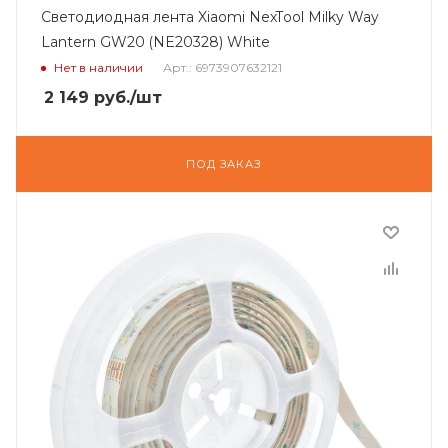
Светодиодная лента Xiaomi NexTool Milky Way
Lantern GW20 (NE20328) White
Нет в наличии
Арт.: 6973907632121
2 149
руб.
/шт
ПОД ЗАКАЗ