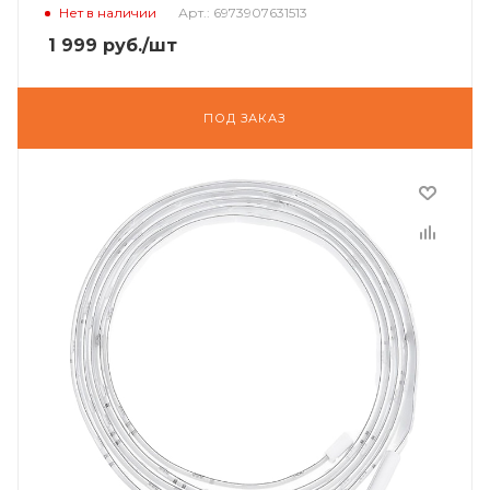
Нет в наличии
Арт.: 6973907631513
1 999
руб.
/шт
ПОД ЗАКАЗ