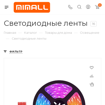
0
Светодиодные ленты
16
—
—
—
Главная
Каталог
Товары для дома
Освещение
—
Светодиодные ленты
ФИЛЬТР