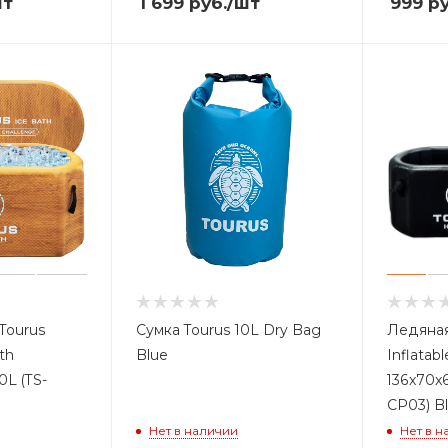
шт
1 699
руб.
/шт
999
ру
Tourus
Сумка Tourus 10L Dry Bag
Ледяная
ath
Blue
Inflatab
0L (TS-
136x70x
CP03) B
Нет в наличии
Нет в н