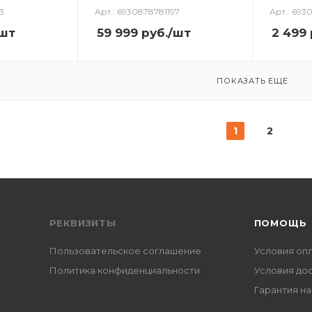
3
Арт.: 6930878781197
Арт.: 693
шт
59 999
руб.
/шт
2 499
ПОКАЗАТЬ ЕЩЕ
1
2
РЕКВИЗИТЫ
ПОМОЩЬ
Пользовательское соглашение
Условия оп
Политика конфиденциальности
Условия до
Гарантия на