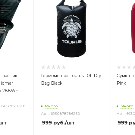
плавник
Гермомешок Tourus 10L Dry
Сумка T
Hiqmar
Bag Black
Pink
ro 288Wh
6930878781258
Много
Много
Арт.: 6930878786260
Арт.: 69
шт
999
руб.
/шт
999
ру