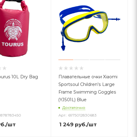
ourus 10L Dry Bag
Плавательные очки Xiaomi
Sportsoul Children's Large
Frame Swimming Goggles
(YJ501L) Blue
Достаточно
30878783450
Арт.: 6975012830683
б.
/шт
1 249
руб.
/шт