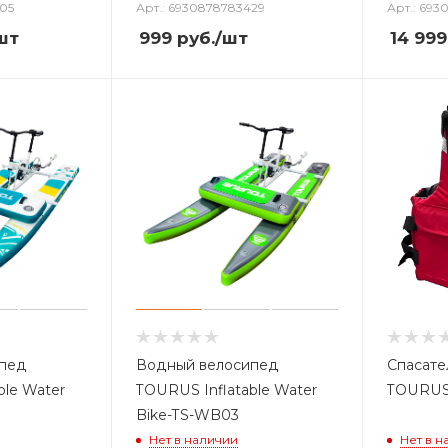
405
Арт.: 6930878783429
Арт.: 69
шт
999
руб.
/шт
14 999
ипед
Водный велосипед
Спасате
ble Water
TOURUS Inflatable Water
TOURUS 
Bike-TS-WB03
Нет в наличии
Нет в н