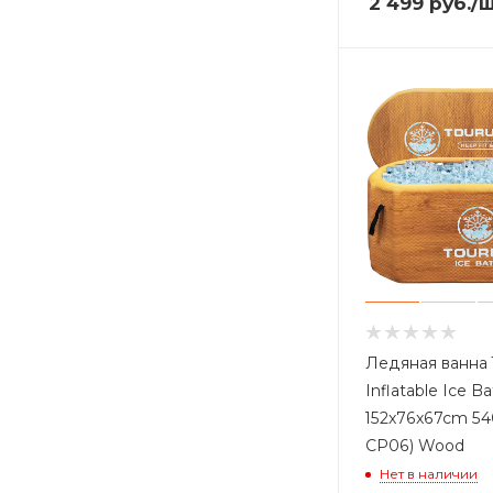
2 499
руб.
/
Ледяная ванна 
Inflatable Ice B
152x76x67cm 54
CP06) Wood
Нет в наличии