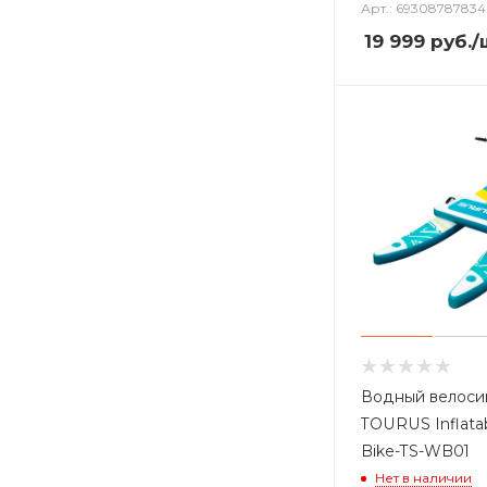
Арт.: 6930878783
19 999
руб.
/
Водный велос
TOURUS Inflata
Bike-TS-WB01
Нет в наличии