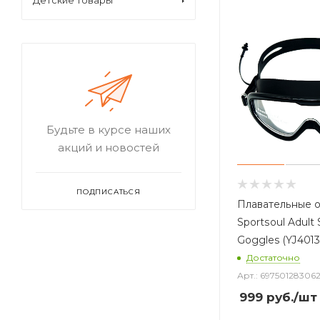
Детские товары
Будьте в курсе наших
акций и новостей
ПОДПИСАТЬСЯ
Плавательные о
Sportsoul Adul
Goggles (YJ4013
Достаточно
Арт.: 697501283062
999
руб.
/шт