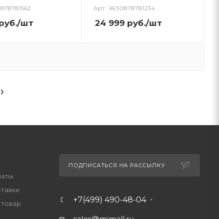
0878781562
Арт.: 6930878781234
руб.
/шт
24 999
руб.
/шт
ПОДПИСАТЬСЯ НА РАССЫЛКУ
латы
ставки
+7(499) 490-48-04
 товар
sales@mimall.ru