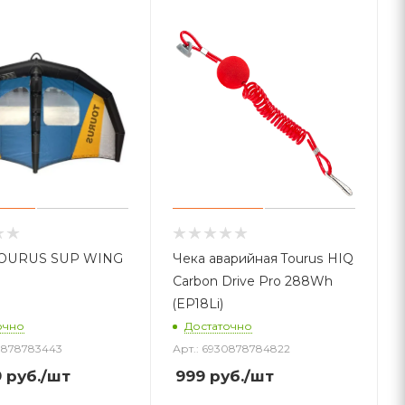
TOURUS SUP WING
Чека аварийная Tourus HIQ
Carbon Drive Pro 288Wh
(EP18Li)
очно
Достаточно
30878783443
Арт.: 6930878784822
9
руб.
/шт
999
руб.
/шт