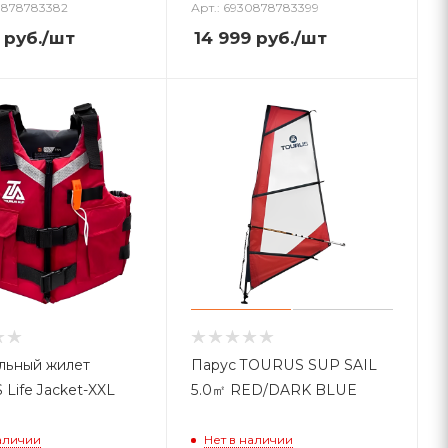
30878783382
Арт.: 6930878783399
руб.
/шт
14 999
руб.
/шт
льный жилет
Парус TOURUS SUP SAIL
Life Jacket-XXL
5.0㎡ RED/DARK BLUE
аличии
Нет в наличии