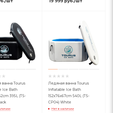
б.
/шт
19 999
руб.
/шт
 ванна Tourus
Ледяная ванна Tourus
le Ice Bath
Inflatable Ice Bath
62cm 395L (TS-
152x76x67cm 540L (TS-
lack
CP04) White
аличии
Нет в наличии