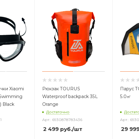
чки Xiaomi
Рюкзак TOURUS
Парус 
t Swimming
Waterproof backpack 35L
5.0㎡
) Black
Orange
Достаточно
Достат
1
Арт.: 6930878783436
Арт.: 69
2 499
руб.
/шт
29 99