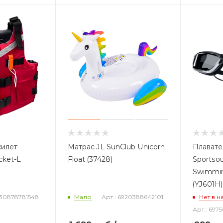
жилет
Матрас JL SunClub Unicorn
Плавате
cket-L
Float (37428)
Sportsou
Swimmi
(YJ601H)
930878781548
Мало
Арт.: 6920388642101
Нет в н
Арт.: 697