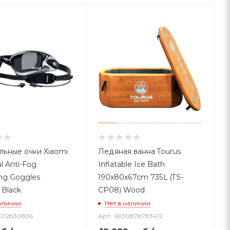
льные очки Xiaomi
Ледяная ванна Tourus
l Anti-Fog
Inflatable Ice Bath
ng Goggles
190x80x67cm 735L (TS-
 Black
CP08) Wood
аличии
Нет в наличии
5012830836
Арт.: 6930878783412