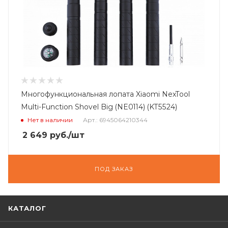
Многофункциональная лопата Xiaomi NexTool
Multi-Function Shovel Big (NE0114) (KT5524)
Нет в наличии
Арт.: 6945064210344
2 649
руб.
/шт
ПОД ЗАКАЗ
КАТАЛОГ