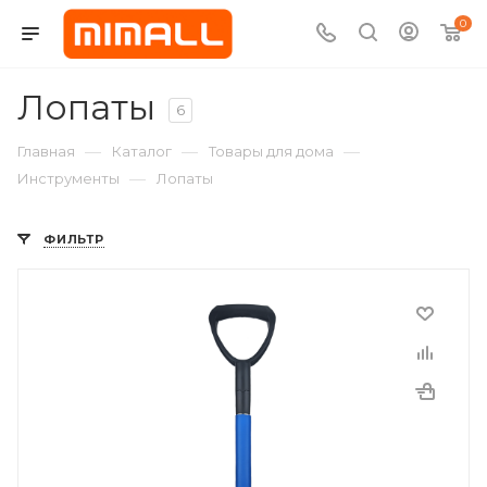
0
Лопаты
6
—
—
—
Главная
Каталог
Товары для дома
—
Инструменты
Лопаты
ФИЛЬТР