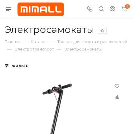
0
Электросамокаты
49
—
—
Главная
Каталог
Товары для спорта и развлечений
—
—
Электротранспорт
Электросамокаты
ФИЛЬТР