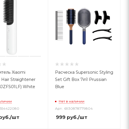
тель Xiaomi
Расческа Supersonic Styling
 Hair Straightener
Set Gift Box 7in1 Prussian
MJZFS01LF) White
Blue
аличии
Нет в наличии
2554422080
Арт.: 6930878779804
руб.
/шт
999
руб.
/шт