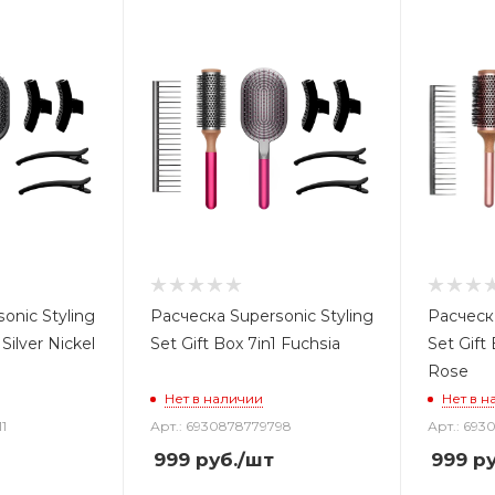
onic Styling
Расческа Supersonic Styling
Расческа
 Silver Nickel
Set Gift Box 7in1 Fuchsia
Set Gift
Rose
Нет в наличии
Нет в н
1
Арт.: 6930878779798
Арт.: 693
999
руб.
/шт
999
ру