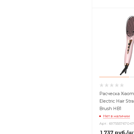
Расческа Xiaom
Electric Hair Str
Brush HB1
Нет в наличии
Арт.: 69755576704
1 737
руб.
/ш