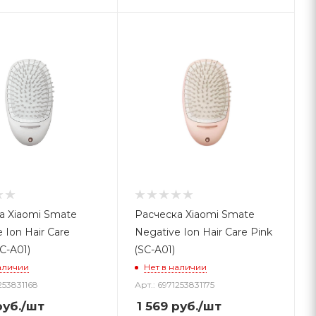
а Xiaomi Smate
Расческа Xiaomi Smate
 Ion Hair Care
Negative Ion Hair Care Pink
C-A01)
(SC-A01)
аличии
Нет в наличии
253831168
Арт.: 6971253831175
уб.
/шт
1 569
руб.
/шт