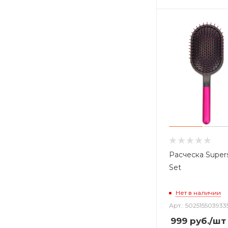
Расческа Supers
Set
Нет в наличии
Арт.: 502515503933
999
руб.
/шт