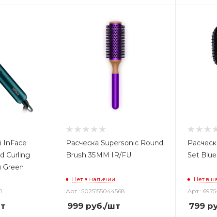
i InFace
Расческа Supersonic Round
Расческа
d Curling
Brush 35MM IR/FU
Set Blue
 Green
Нет в наличии
Нет в н
1
Арт.: 5025155044568
Арт.: 697
т
999
руб.
/шт
799
ру