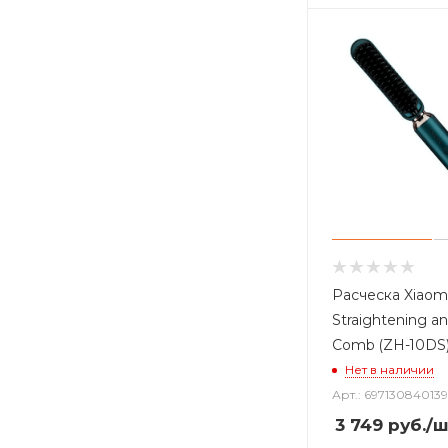
Расческа Xiaom
Straightening an
Comb (ZH-10DS)
Нет в наличии
Арт.: 697130840139
3 749
руб.
/ш