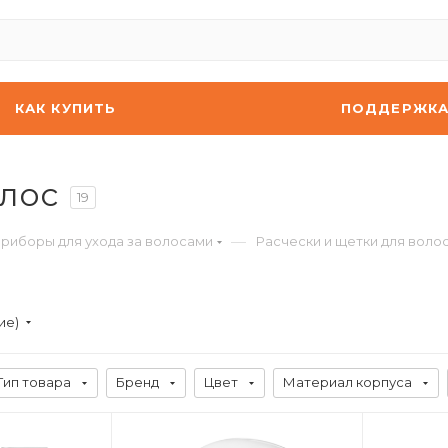
КАК КУПИТЬ
ПОДДЕРЖК
олос
19
—
риборы для ухода за волосами
Расчески и щетки для воло
ие)
Тип товара
Бренд
Цвет
Материал корпуса