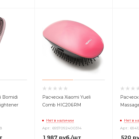
i Bomidi
Расческа Xiaomi Yueli
Расческа
aightener
Comb HIC206RM
Massage
Нет в наличии
Нет в н
78
Арт.: 6957092400314
Арт.: 6941
т
1 987
руб.
/шт
520
ру