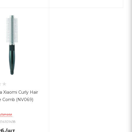
 Xiaomi Curly Hair
 Comb (NV069)
аличии
214101418
б.
/шт