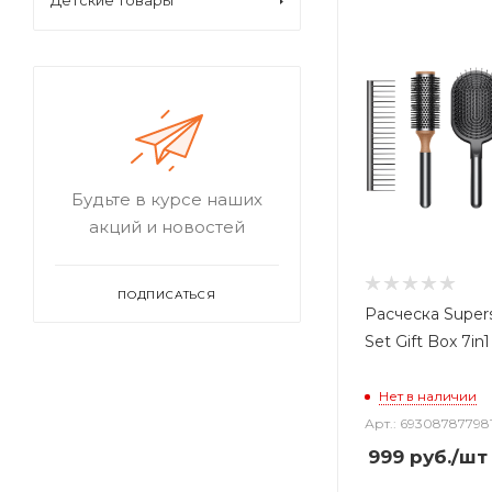
Детские товары
Будьте в курсе наших
акций и новостей
ПОДПИСАТЬСЯ
Расческа Supers
Set Gift Box 7in1
Нет в наличии
Арт.: 693087877981
999
руб.
/шт