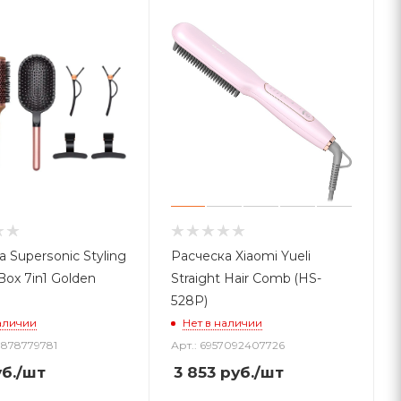
 Supersonic Styling
Расческа Xiaomi Yueli
 Box 7in1 Golden
Straight Hair Comb (HS-
528P)
аличии
Нет в наличии
0878779781
Арт.: 6957092407726
б.
/шт
3 853
руб.
/шт