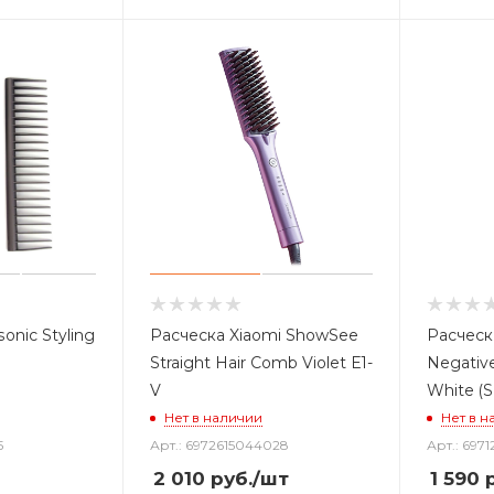
onic Styling
Расческа Xiaomi ShowSee
Расческ
Straight Hair Comb Violet E1-
Negative
V
White (S
Нет в наличии
Нет в н
5
Арт.: 6972615044028
Арт.: 6971
2 010
руб.
/шт
1 590
р