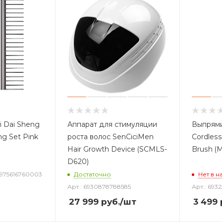
i Dai Sheng
Аппарат для стимуляции
Выпрями
ng Set Pink
роста волос SenCiciMen
Cordless
Hair Growth Device (SCMLS-
Brush (
D620)
6975616760003
Достаточно
Нет в н
Арт.: 6930878788585
Арт.: 693
27 999
руб.
/шт
3 499