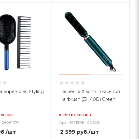
 Supersonic Styling
Расческа Xiaomi inFace Ion
Hairbrush (ZH-10D) Green
аличии
Нет в наличии
5426061079
Арт.: 6971308400608
б.
/шт
2 599
руб.
/шт