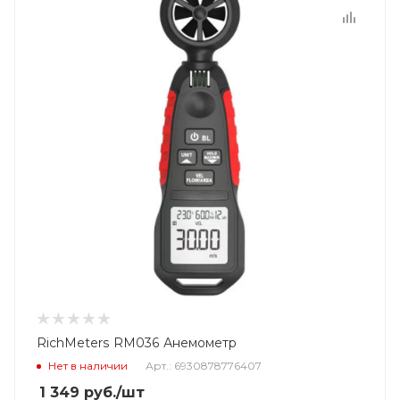
RichMeters RM036 Анемометр
Нет в наличии
Арт.: 6930878776407
1 349
руб.
/шт