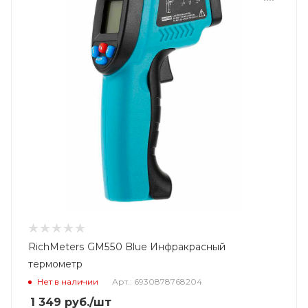
RichMeters GM550 Blue Инфракрасный
термометр
Нет в наличии
Арт.: 6930878768204
1 349
руб.
/шт