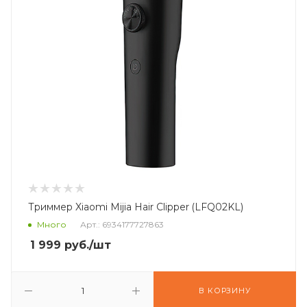
Триммер Xiaomi Mijia Hair Clipper (LFQ02KL)
Много
Арт.: 6934177727863
1 999
руб.
/шт
В КОРЗИНУ