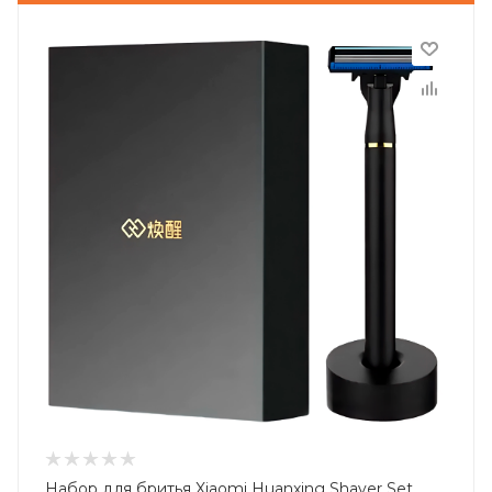
Набор для бритья Xiaomi Huanxing Shaver Set