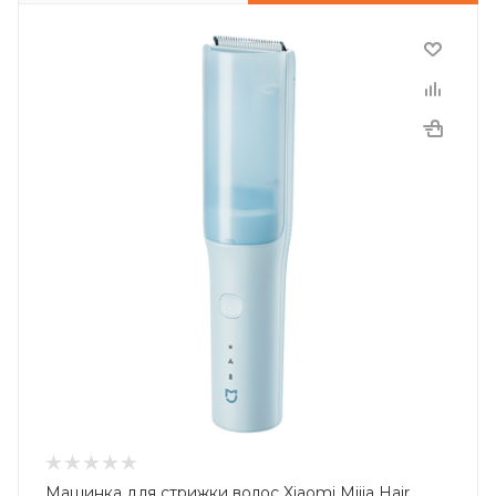
Машинка для стрижки волос Xiaomi Mijia Hair