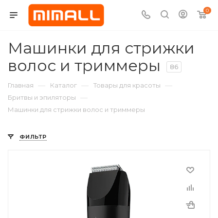
0
Машинки для стрижки
волос и триммеры
86
—
—
—
Главная
Каталог
Товары для красоты
—
Бритвы и эпиляторы
Машинки для стрижки волос и триммеры
ФИЛЬТР