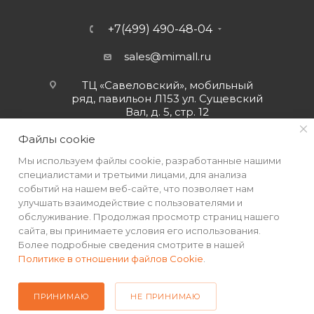
+7(499) 490-48-04
sales@mimall.ru
ТЦ «Савеловский», мобильный
ряд, павильон Л153 ул. Сущевский
Вал, д. 5, стр. 12
Файлы cookie
Мы используем файлы cookie, разработанные нашими
специалистами и третьими лицами, для анализа
событий на нашем веб-сайте, что позволяет нам
улучшать взаимодействие с пользователями и
обслуживание. Продолжая просмотр страниц нашего
сайта, вы принимаете условия его использования.
Более подробные сведения смотрите в нашей
Политике в отношении файлов Cookie
.
2026 © Интернет-магазин MiMall® • Не является публичной
офертой • 2026 г.
ПРИНИМАЮ
НЕ ПРИНИМАЮ