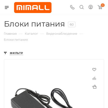
0
Блоки питания
60
—
—
—
Главная
Каталог
Видеонаблюдение
Блоки питания
ФИЛЬТР