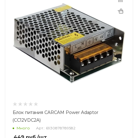
Блок питания CARCAM Power Adaptor
(CC12VDC2A)
Много
Арт.: 6930878789582
449
руб.
/шт