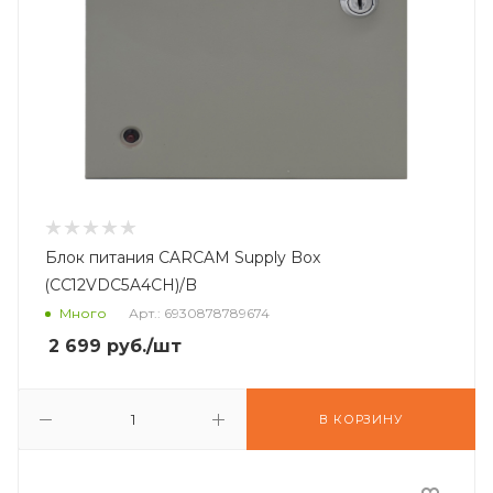
Блок питания CARCAM Supply Box
(CC12VDC5A4CH)/B
Много
Арт.: 6930878789674
2 699
руб.
/шт
В КОРЗИНУ