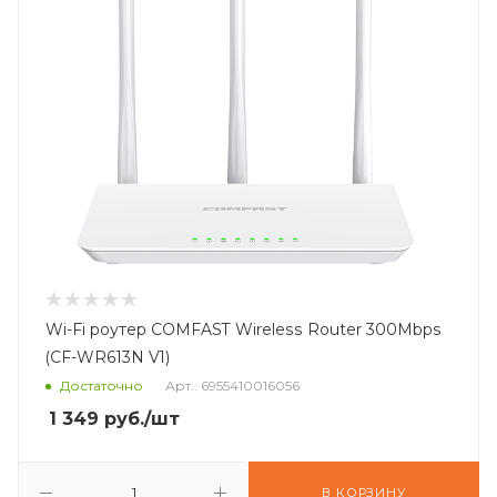
Wi-Fi роутер COMFAST Wireless Router 300Mbps
(CF-WR613N V1)
Достаточно
Арт.: 6955410016056
1 349
руб.
/шт
В КОРЗИНУ