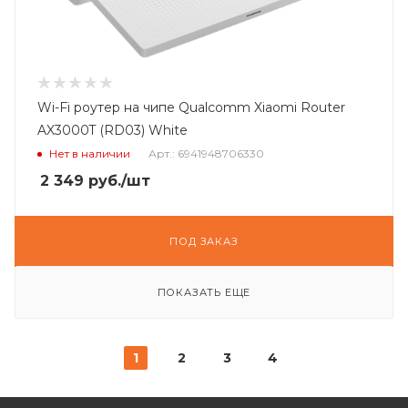
Wi-Fi роутер на чипе Qualcomm Xiaomi Router
AX3000T (RD03) White
Нет в наличии
Арт.: 6941948706330
2 349
руб.
/шт
ПОД ЗАКАЗ
ПОКАЗАТЬ ЕЩЕ
1
2
3
4