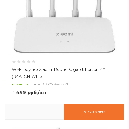
Wi-Fi роутер Xiaomi Router Gigabit Edition 4A
(R4A) CN White
Много
Арт.: 6932554477271
1 499
руб.
/шт
В КОРЗИНУ