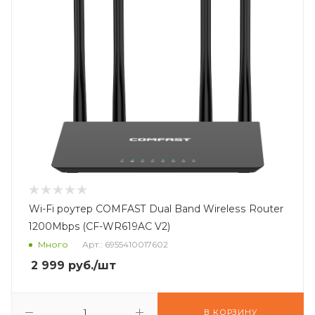
Wi-Fi роутер COMFAST Dual Band Wireless Router
1200Mbps (CF-WR619AC V2)
Много
Арт.: 6955410017602
2 999
руб.
/шт
В КОРЗИНУ