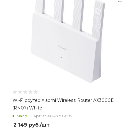
Wi-Fi роутер Xiaomi Wireless Router AX3000E
(RN07) White
Мало
Арт.: 6941948703605
2 149
руб.
/шт