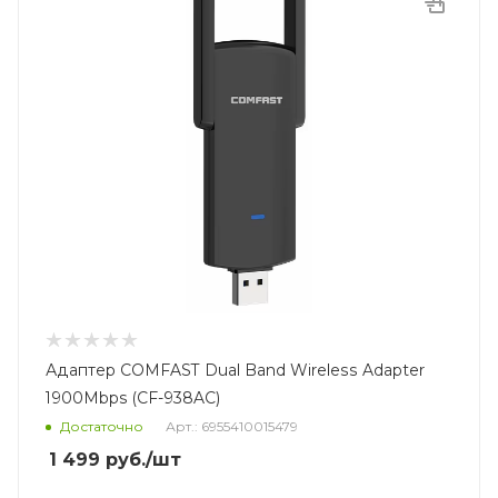
Адаптер COMFAST Dual Band Wireless Adapter
1900Mbps (CF-938AC)
Достаточно
Арт.: 6955410015479
1 499
руб.
/шт