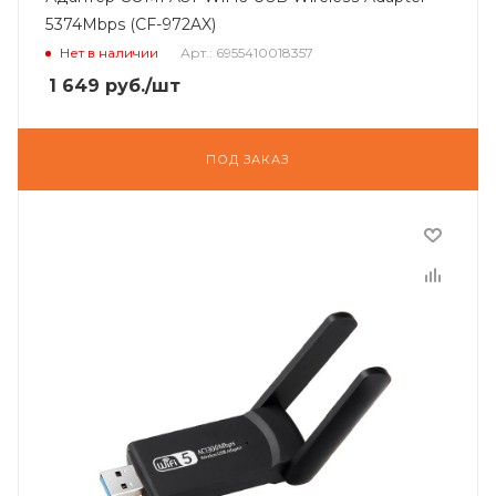
5374Mbps (CF-972AX)
Нет в наличии
Арт.: 6955410018357
1 649
руб.
/шт
ПОД ЗАКАЗ