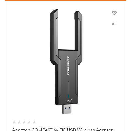
Адаптер COMFAST WiFi6 USB Wireless Adapter