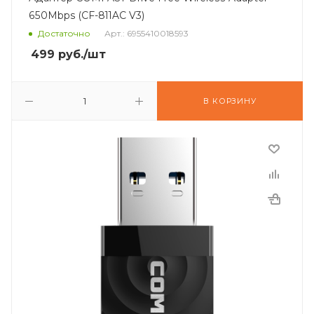
650Mbps (CF-811AC V3)
Достаточно
Арт.: 6955410018593
499
руб.
/шт
В КОРЗИНУ