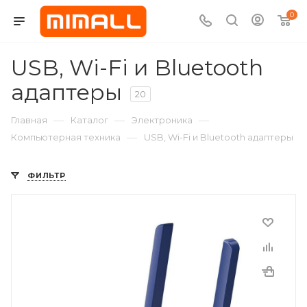
0
USB, Wi-Fi и Bluetooth
адаптеры
20
—
—
—
Главная
Каталог
Электроника
—
Компьютерная техника
USB, Wi-Fi и Bluetooth адаптеры
ФИЛЬТР