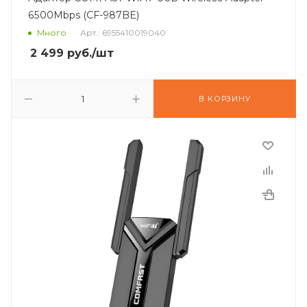
6500Mbps (CF-987BE)
Много
Арт.: 6955410019040
2 499
руб.
/шт
В КОРЗИНУ