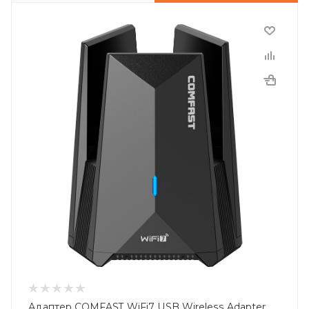
Адаптер COMFAST WiFi7 USB Wireless Adapter