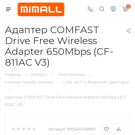
0
Адаптер COMFAST
Drive Free Wireless
Adapter 650Mbps (CF-
811AC V3)
—
—
—
Главная
Каталог
Электроника
—
Компьютерная техника
USB, Wi-Fi и Bluetooth адаптеры
—
Адаптер COMFAST Drive Free Wireless Adapter 650Mbps (CF-
811AC V3)
Артикул:
6955410018593