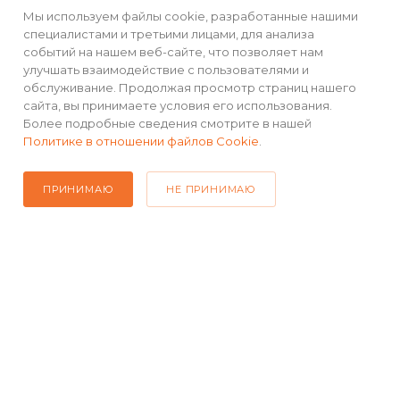
Мы используем файлы cookie, разработанные нашими
РЕКВИЗИТЫ
специалистами и третьими лицами, для анализа
событий на нашем веб-сайте, что позволяет нам
ПОМОЩЬ
улучшать взаимодействие с пользователями и
обслуживание. Продолжая просмотр страниц нашего
сайта, вы принимаете условия его использования.
Более подробные сведения смотрите в нашей
Политике в отношении файлов Cookie
.
ПОДПИСАТЬСЯ НА РАССЫЛКУ
ПРИНИМАЮ
НЕ ПРИНИМАЮ
+7(499) 490-48-04
sales@mimall.ru
ТЦ «Савеловский», мобильный
ряд, павильон Л153 ул. Сущевский
Вал, д. 5, стр. 12