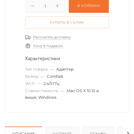
В КОРЗИНУ
КУПИТЬ В 1 КЛИК
Рассчитать доставку
Хочу в подарок
Характеристики
Тип товара
—
Адаптер
Бренд
—
Comfast
Wi-Fi
—
2.4/5 ГГц
Совместимость
—
Mac OS X 10.10 и
выше, Windows
ОПИСАНИЕ
НАЛИЧИЕ
ОТЗЫВЫ
КАК