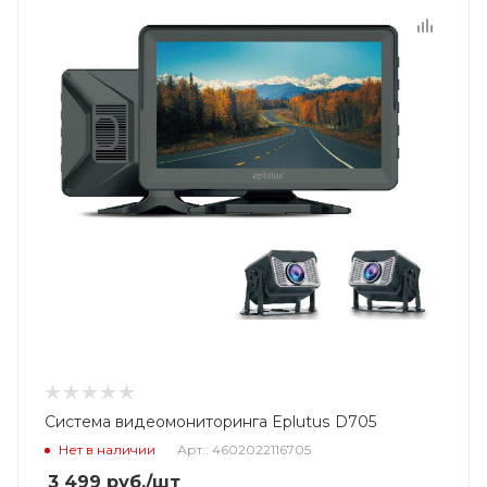
Система видеомониторинга Eplutus D705
Нет в наличии
Арт.: 4602022116705
3 499
руб.
/шт