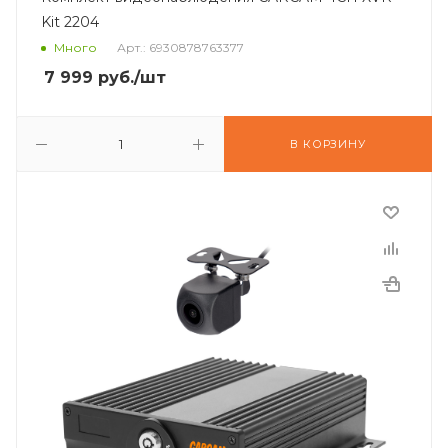
Kit 2204
Много
Арт.: 6930878763377
7 999
руб.
/шт
В КОРЗИНУ