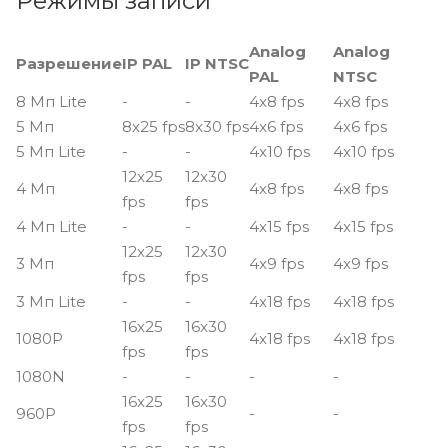
Режимы записи
Analog
Analog
Разрешение
IP PAL
IP NTSC
PAL
NTSC
8 Мп Lite
-
-
4x8 fps
4x8 fps
5 Мп
8x25 fps
8x30 fps
4x6 fps
4x6 fps
5 Мп Lite
-
-
4x10 fps
4x10 fps
12x25
12x30
4 Мп
4x8 fps
4x8 fps
fps
fps
4 Мп Lite
-
-
4x15 fps
4x15 fps
12x25
12x30
3 Мп
4x9 fps
4x9 fps
fps
fps
3 Мп Lite
-
-
4x18 fps
4x18 fps
16x25
16x30
1080P
4x18 fps
4x18 fps
fps
fps
1080N
-
-
-
-
16x25
16x30
960P
-
-
fps
fps