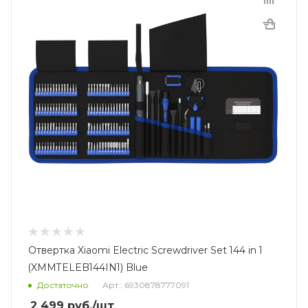
Отвертка Xiaomi Electric Screwdriver Set 144 in 1
(XMMTELEB144IN1) Blue
Достаточно
Арт.: 6930878777091
2 499
руб.
/шт