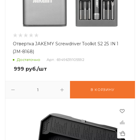
Отвертка JAKEMY Screwdriver Toolkit S2 25 IN 1
(JM-8168)
Достаточно
Арт.: 6949639105592
999
руб.
/шт
В КОРЗИНУ