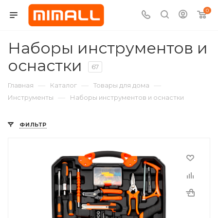
0
Наборы инструментов и
оснастки
67
—
—
—
Главная
Каталог
Товары для дома
—
Инструменты
Наборы инструментов и оснастки
ФИЛЬТР