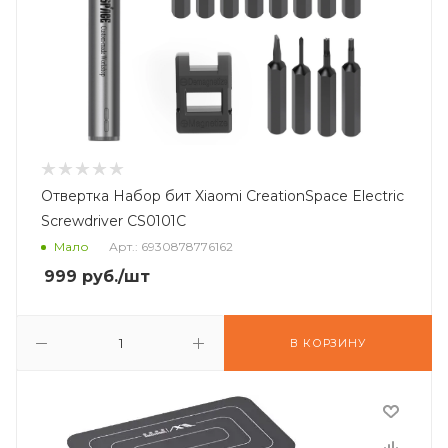
Отвертка Набор бит Xiaomi СreationSpace Electric
Screwdriver CS0101C
Мало
Арт.: 6930878776162
999
руб.
/шт
В КОРЗИНУ