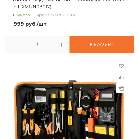
in 1 (XMUN08017)
Много
Арт.: 6930878772386
999
руб.
/шт
В КОРЗИНУ