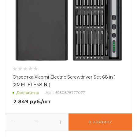
Отвертка Xiaomi Electric Screwdriver Set 68 in 1
(XMMTELE68IN1)
Достаточно
Арт.: 6930878777077
2 849
руб.
/шт
В КОРЗИНУ