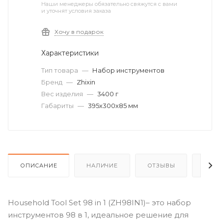
Наши менеджеры обязательно свяжутся с вами
и уточнят условия заказа
Хочу в подарок
Характеристики
Тип товара
—
Набор инструментов
Бренд
—
Zhixin
Вес изделия
—
3400 г
Габариты
—
395х300х85 мм
ОПИСАНИЕ
НАЛИЧИЕ
ОТЗЫВЫ
КАК
Household Tool Set 98 in 1 (ZH98IN1)– это набор
инструментов 98 в 1, идеальное решение для