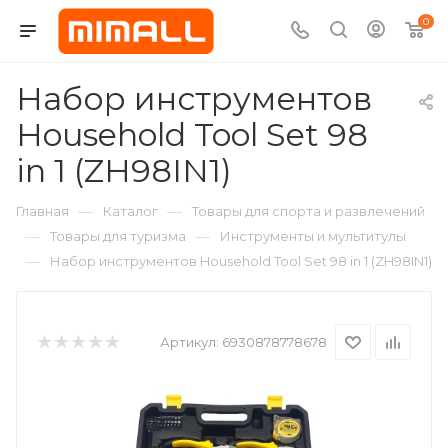
0
Набор инструментов
Household Tool Set 98
in 1 (ZH98IN1)
—
—
Главная
Каталог
Товары для спорта и развлечений
—
—
Товары для туризма
Инструменты и мультитулы
—
Набор инструментов Household Tool Set 98 in 1 (ZH98IN1)
Артикул:
6930878778678