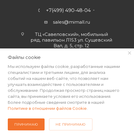
+7(499) 490-48-04
sales@mimall.ru
ТЦ «Савеловский», мобильный
ряд, павильон Л153 ул. Сущевский
Вал, д. 5, стр. 12
Файлы cookie
Мы используем файлы cookie, разработанные нашими
специалистами и третьими лицами, для анализа
событий на нашем веб-сайте, что позволяет нам
улучшать взаимодействие с пользователями и
обслуживание. Продолжая просмотр страниц нашего
сайта, вы принимаете условия его использования.
Более подробные сведения смотрите в нашей
Политике в отношении файлов Cookie
.
2026 © Интернет-магазин MiMall® • Не является публичной
офертой • 2026 г.
ПРИНИМАЮ
НЕ ПРИНИМАЮ