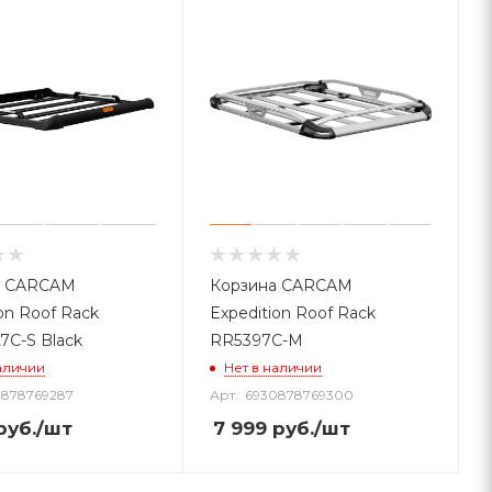
а CARCAM
Корзина CARCAM
on Roof Rack
Expedition Roof Rack
7C-S Black
RR5397C-M
аличии
Нет в наличии
0878769287
Арт.: 6930878769300
руб.
/шт
7 999
руб.
/шт