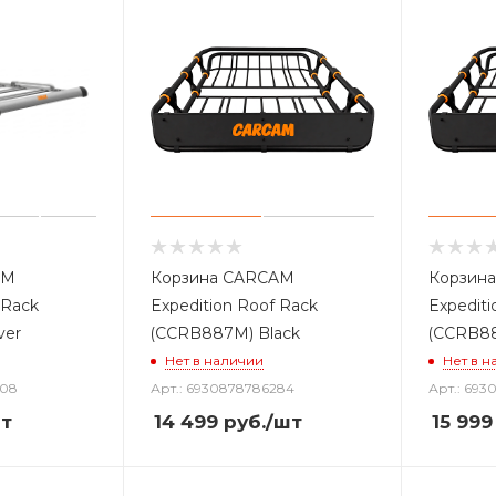
AM
Корзина CARCAM
Корзин
 Rack
Expedition Roof Rack
Expediti
ver
(ССRB887M) Black
(ССRB88
Нет в наличии
Нет в н
608
Арт.: 6930878786284
Арт.: 693
т
14 499
руб.
/шт
15 999