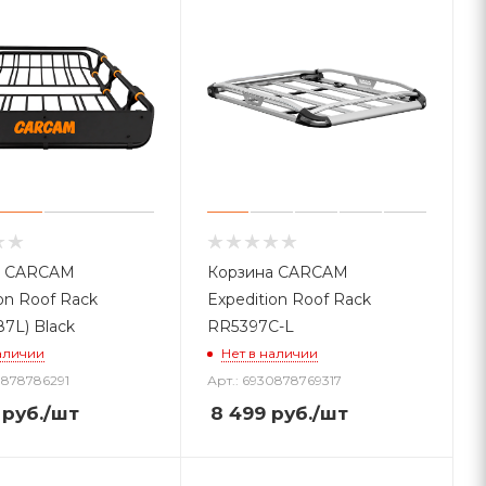
а CARCAM
Корзина CARCAM
on Roof Rack
Expedition Roof Rack
7L) Black
RR5397C-L
аличии
Нет в наличии
0878786291
Арт.: 6930878769317
руб.
/шт
8 499
руб.
/шт