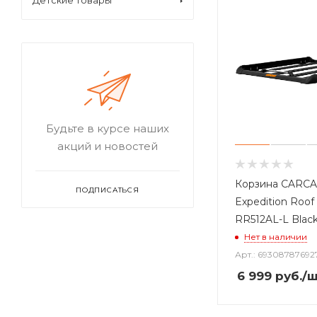
Детские товары
Будьте в курсе наших
акций и новостей
Корзина CARC
ПОДПИСАТЬСЯ
Expedition Roof
RR512AL-L Blac
Нет в наличии
Арт.: 69308787692
6 999
руб.
/