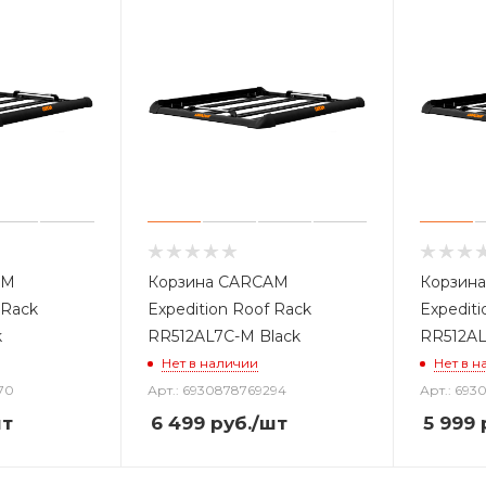
AM
Корзина CARCAM
Корзин
 Rack
Expedition Roof Rack
Expediti
k
RR512AL7C-M Black
RR512AL
Нет в наличии
Нет в н
70
Арт.: 6930878769294
Арт.: 693
шт
6 499
руб.
/шт
5 999