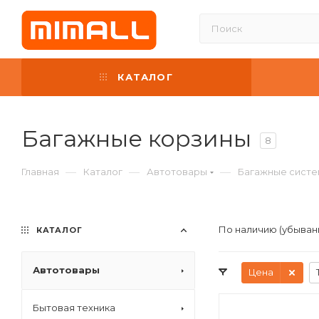
КАТАЛОГ
Багажные корзины
8
—
—
—
Главная
Каталог
Автотовары
Багажные систе
По наличию (убыван
КАТАЛОГ
Автотовары
Цена
Бытовая техника