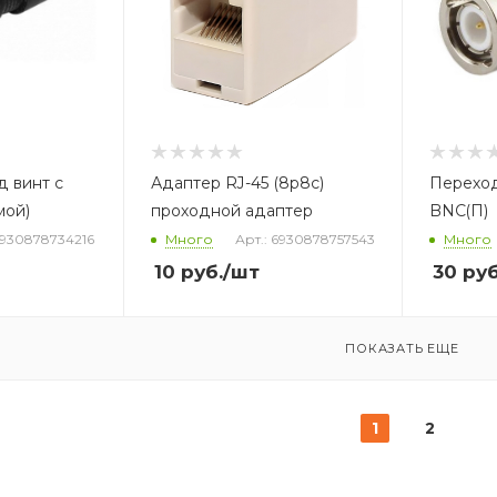
 винт с
Адаптер RJ-45 (8p8c)
Переход
мой)
проходной адаптер
BNC(П)
6930878734216
Много
Арт.: 6930878757543
Много
10
руб.
/шт
30
руб
ПОКАЗАТЬ ЕЩЕ
1
2