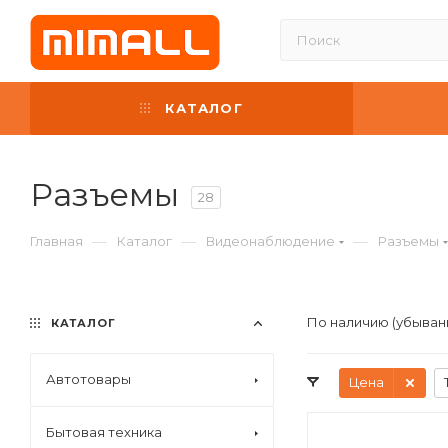
КАТАЛОГ
Разъемы
28
—
—
—
Главная
Каталог
Видеонаблюдение
Разъемы
По наличию (убыван
КАТАЛОГ
Автотовары
Цена
Бытовая техника