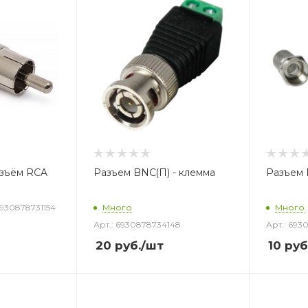
зъём RCA
Разъем BNC(П) - клемма
Разъем 
6930878731154
Много
Много
Арт.: 6930878734148
Арт.: 693
20
руб.
/шт
10
руб