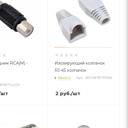
ник RCA(М) -
Изолирующий колпачок
RJ-45 колпачок
Много
Арт.: 6930878757536
30878734209
/шт
2
руб.
/шт