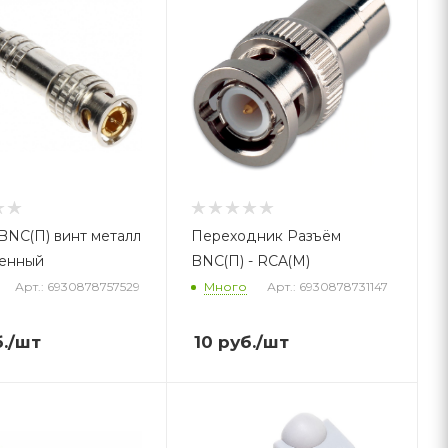
BNC(П) винт металл
Переходник Разъём
ченный
BNC(П) - RCA(М)
Арт.: 6930878757529
Много
Арт.: 6930878731147
.
/шт
10
руб.
/шт