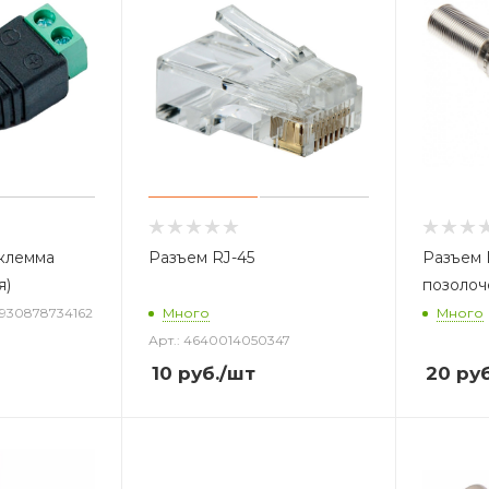
 клемма
Разъем RJ-45
Разъем 
я)
позоло
6930878734162
Много
Много
Арт.: 4640014050347
10
руб.
/шт
20
руб