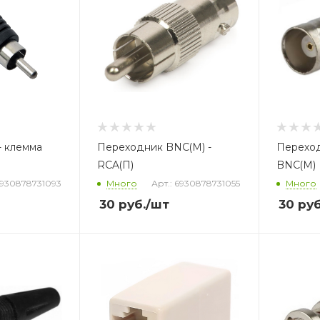
- клемма
Переходник BNC(M) -
Переход
RCA(П)
BNC(М)
6930878731093
Много
Арт.: 6930878731055
Много
30
руб.
/шт
30
руб