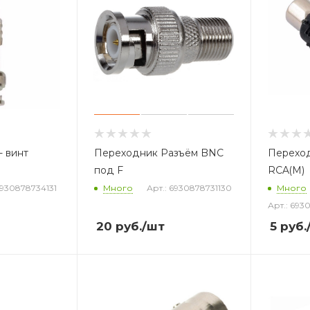
- винт
Переходник Разъём BNC
Переход
под F
RCA(М)
6930878734131
Много
Арт.: 6930878731130
Много
Арт.: 69
20
руб.
/шт
5
руб.