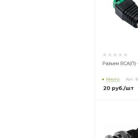
Разъем RCA(П) 
Много
Арт.: 
20
руб.
/шт