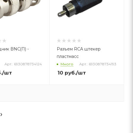
ник BNC(П) -
Разъем RCA штекер
пластмасс
Арт.: 6930878734124
Много
Арт.: 6930878734193
.
/шт
10
руб.
/шт