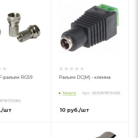
F-разъем RG59
Разъем DC(M) - клемма
Много
Арт.: 6930878734155
0878731086
.
/шт
10
руб.
/шт