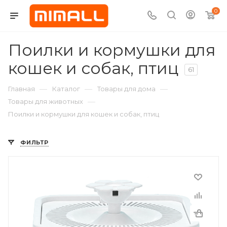
0
Поилки и кормушки для
кошек и собак, птиц
61
—
—
—
Главная
Каталог
Товары для дома
—
Товары для животных
Поилки и кормушки для кошек и собак, птиц
ФИЛЬТР