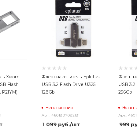
ль Xiaomi
Флеш-накопитель Eplutus
Флеш-на
USB Flash
USB 3.2 Flash Drive U325
USB 3.2 
UP21YM)
128Gb
256Gb
Нет в наличии
Нет в н
1
Арт.: 4601807082181
Арт.: 460
т
1 099
руб.
/шт
999
ру