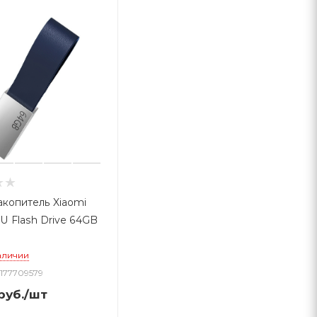
копитель Xiaomi
 U Flash Drive 64GB
аличии
4177709579
руб.
/шт