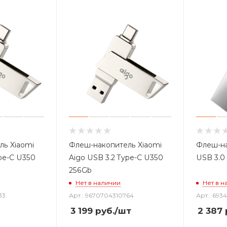
ль Xiaomi
Флеш-накопитель Xiaomi
Флеш-на
ype-C U350
Aigo USB 3.2 Type-C U350
USB 3.0
256Gb
Нет в наличии
Нет в н
33
Арт.: 9670704310764
Арт.: 693
3 199
руб.
/шт
2 387