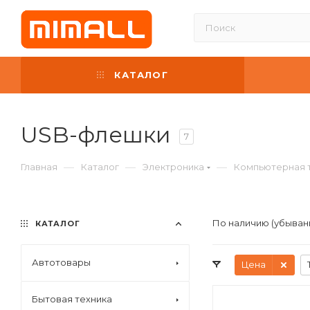
КАТАЛОГ
USB-флешки
7
—
—
—
Главная
Каталог
Электроника
Компьютерная 
По наличию (убыван
КАТАЛОГ
Автотовары
Цена
Бытовая техника