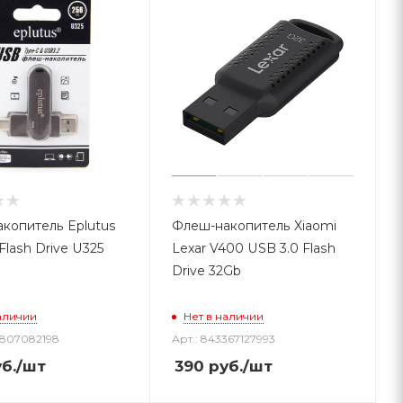
копитель Eplutus
Флеш-накопитель Xiaomi
Flash Drive U325
Lexar V400 USB 3.0 Flash
Drive 32Gb
аличии
Нет в наличии
1807082198
Арт.: 843367127993
б.
/шт
390
руб.
/шт