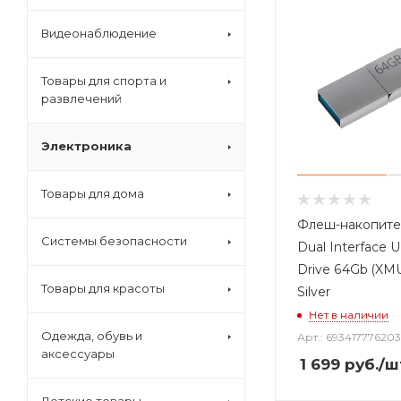
Видеонаблюдение
Товары для спорта и
развлечений
Электроника
Товары для дома
Флеш-накопите
Системы безопасности
Dual Interface 
Drive 64Gb (XM
Товары для красоты
Silver
Нет в наличии
Одежда, обувь и
Арт.: 693417776203
аксессуары
1 699
руб.
/ш