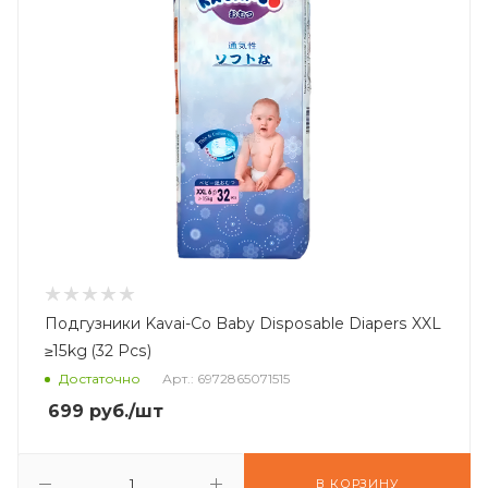
Подгузники Kavai-Co Baby Disposable Diapers XXL
≥15kg (32 Pcs)
Достаточно
Арт.: 6972865071515
699
руб.
/шт
В КОРЗИНУ