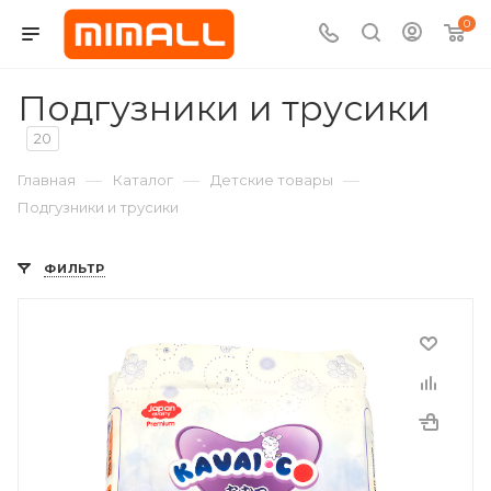
0
Подгузники и трусики
20
—
—
—
Главная
Каталог
Детские товары
Подгузники и трусики
ФИЛЬТР