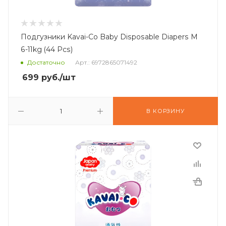
Подгузники Kavai-Co Baby Disposable Diapers M
6-11kg (44 Pcs)
Достаточно
Арт.: 6972865071492
699
руб.
/шт
В КОРЗИНУ