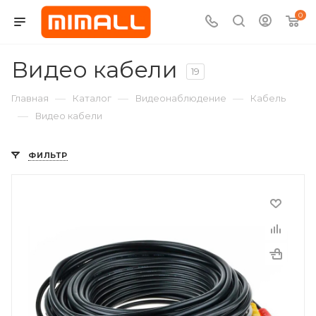
0
Видео кабели
19
—
—
—
Главная
Каталог
Видеонаблюдение
Кабель
—
Видео кабели
ФИЛЬТР