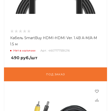
Кабель SmartBuy HDMI-HDMI Ver. 1.4B A-M/A-M
1.5 м
Нет в наличии
Арт.: 4607177559216
490
руб.
/шт
ПОД ЗАКАЗ