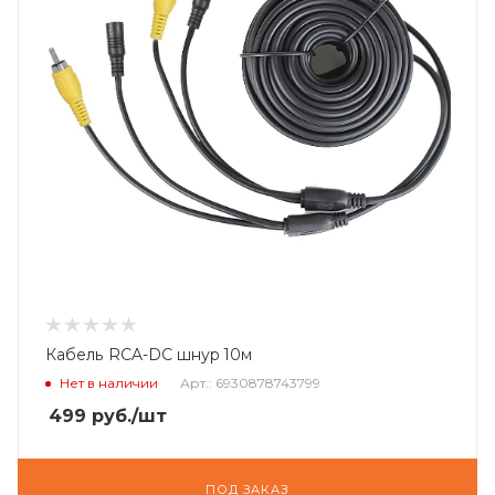
Кабель RCA-DC шнур 10м
Нет в наличии
Арт.: 6930878743799
499
руб.
/шт
ПОД ЗАКАЗ