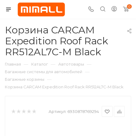
0
Корзина CARCAM
Expedition Roof Rack
RR512AL7C-M Black
—
—
—
Главная
Каталог
Автотовары
—
Багажные системы для автомобилей
—
Багажные корзины
Корзина CARCAM Expedition Roof Rack RR512AL7C-M Black
Артикул:
6930878769294