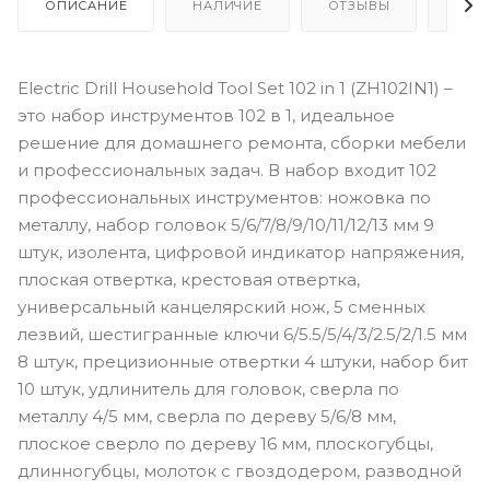
ОПИСАНИЕ
НАЛИЧИЕ
ОТЗЫВЫ
КАК
Electric Drill Household Tool Set 102 in 1 (ZH102IN1) –
это набор инструментов 102 в 1, идеальное
решение для домашнего ремонта, сборки мебели
и профессиональных задач. В набор входит 102
профессиональных инструментов: ножовка по
металлу, набор головок 5/6/7/8/9/10/11/12/13 мм 9
штук, изолента, цифровой индикатор напряжения,
плоская отвертка, крестовая отвертка,
универсальный канцелярский нож, 5 сменных
лезвий, шестигранные ключи 6/5.5/5/4/3/2.5/2/1.5 мм
8 штук, прецизионные отвертки 4 штуки, набор бит
10 штук, удлинитель для головок, сверла по
металлу 4/5 мм, сверла по дереву 5/6/8 мм,
плоское сверло по дереву 16 мм, плоскогубцы,
длинногубцы, молоток с гвоздодером, разводной