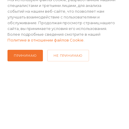
специалистами и третьими лицами, для анализа
событий на нашем веб-сайте, что позволяет нам
ПОДПИСАТЬСЯ НА РАССЫЛКУ
улучшать взаимодействие с пользователями и
обслуживание. Продолжая просмотр страниц нашего
сайта, вы принимаете условия его использования.
+7(499) 490-48-04
Более подробные сведения смотрите в нашей
Политике в отношении файлов Cookie
.
sales@mimall.ru
ТЦ «Савеловский», мобильный
ПРИНИМАЮ
НЕ ПРИНИМАЮ
ряд, павильон Л153 ул. Сущевский
Вал, д. 5, стр. 12
2026 © Интернет-магазин MiMall® • Не является публичной