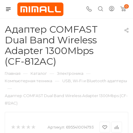
0
Адаптер COMFAST
Dual Band Wireless
Adapter 1300Mbps
(CF-812AC)
—
—
—
Главная
Каталог
Электроника
—
Компьютерная техника
USB, Wi-Fi и Bluetooth адаптеры
—
Адаптер COMFAST Dual Band Wireless Adapter 1300Mbps (CF-
812AC)
Артикул:
6955410014793