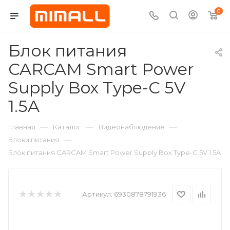
0
Блок питания
CARCAM Smart Power
Supply Box Type-C 5V
1.5A
—
—
—
Главная
Каталог
Видеонаблюдение
—
Блоки питания
Блок питания CARCAM Smart Power Supply Box Type-C 5V 1.5A
Артикул:
6930878791936