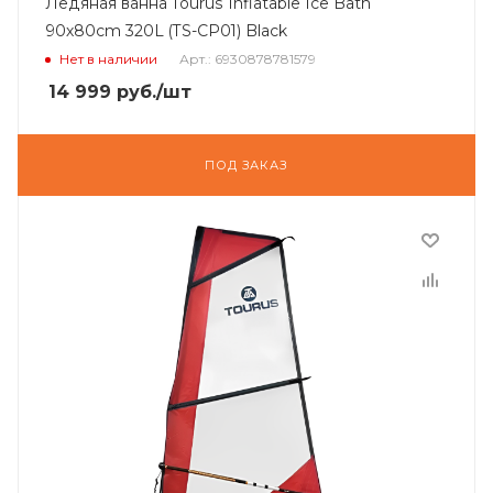
Ледяная ванна Tourus Inflatable Ice Bath
90х80cm 320L (TS-CP01) Black
Нет в наличии
Арт.: 6930878781579
14 999
руб.
/шт
ПОД ЗАКАЗ