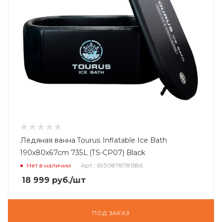
Ледяная ванна Tourus Inflatable Ice Bath
190x80x67cm 735L (TS-CP07) Black
Нет в наличии
Арт.: 6930878781586
18 999
руб.
/шт
ПОД ЗАКАЗ