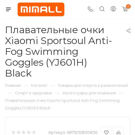
0
Плавательные очки
Xiaomi Sportsoul Anti-
Fog Swimming
Goggles (YJ601H)
Black
—
—
Главная
Каталог
Товары для спорта и развлечений
—
—
—
Спорт и здоровье
Аксессуары для плавания
Плавательные очки Xiaomi Sportsoul Anti-Fog Swimming
Goggles (YJ601H) Black
Артикул:
6975012830836