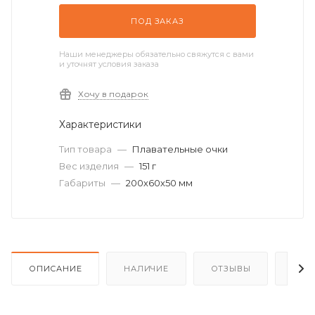
ПОД ЗАКАЗ
Наши менеджеры обязательно свяжутся с вами
и уточнят условия заказа
Хочу в подарок
Характеристики
Тип товара
—
Плавательные очки
Вес изделия
—
151 г
Габариты
—
200х60х50 мм
ОПИСАНИЕ
НАЛИЧИЕ
ОТЗЫВЫ
КАК