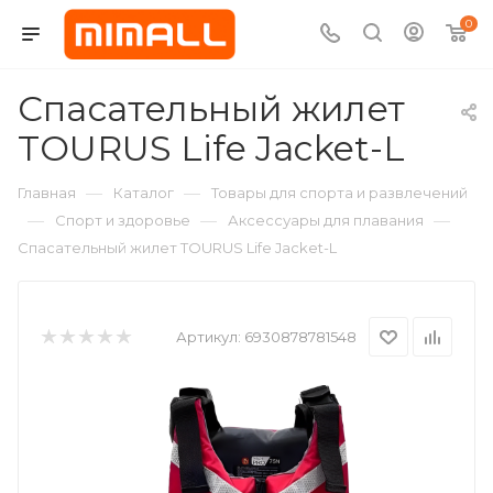
0
Спасательный жилет
TOURUS Life Jacket-L
—
—
Главная
Каталог
Товары для спорта и развлечений
—
—
—
Спорт и здоровье
Аксессуары для плавания
Спасательный жилет TOURUS Life Jacket-L
Артикул:
6930878781548