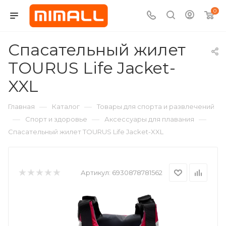
0
Спасательный жилет
TOURUS Life Jacket-
XXL
—
—
Главная
Каталог
Товары для спорта и развлечений
—
—
—
Спорт и здоровье
Аксессуары для плавания
Спасательный жилет TOURUS Life Jacket-XXL
Артикул:
6930878781562