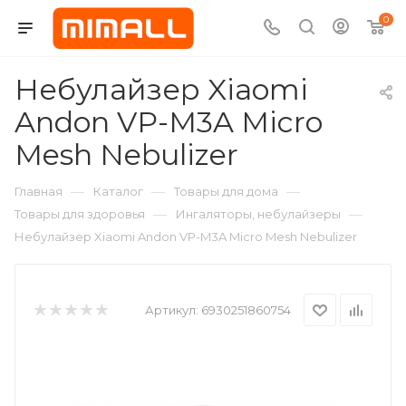
0
Небулайзер Xiaomi
Andon VP-M3A Micro
Mesh Nebulizer
—
—
—
Главная
Каталог
Товары для дома
—
—
Товары для здоровья
Ингаляторы, небулайзеры
Небулайзер Xiaomi Andon VP-M3A Micro Mesh Nebulizer
Артикул:
6930251860754