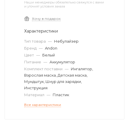
Наши менеджеры обязательно свяжутся с вами
и уточнят условия заказа
Хочу в подарок
Характеристики
Тип товара
—
Небулайзер
Бренд
—
Andon
Цвет
—
Белый
Питание
—
Аккумулятор
Комплект поставки
—
Ингалятор,
Взрослая маска, Детская маска,
Мундштук, Шнур для зарядки,
Инструкция
Материал
—
Пластик
Все характеристики