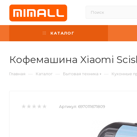
КАТАЛОГ
Кофемашина Xiaomi Scisha
—
—
—
Главная
Каталог
Бытовая техника
Кухонные п
Артикул:
6970111671809