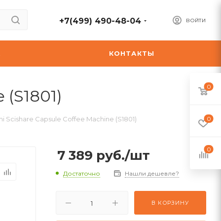
+7(499) 490-48-04
ВОЙТИ
А
КОНТАКТЫ
0
 (S1801)
Scishare Capsule Coffee Machine (S1801)
0
0
7 389
руб.
/шт
Достаточно
Нашли дешевле?
В КОРЗИНУ