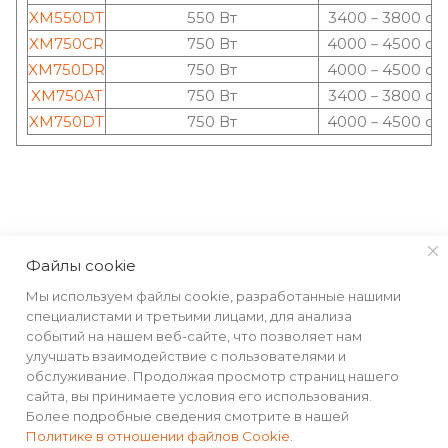
XM550DT
550 Вт
3400－3800 об
XM750CR
750 Вт
4000－4500 об
XM750DR
750 Вт
4000－4500 об
XM750AT
750 Вт
3400－3800 об
XM750DT
750 Вт
4000－4500 об
КАТАЛОГ
Файлы cookie
Мы используем файлы cookie, разработанные нашими
РЕКВИЗИТЫ
специалистами и третьими лицами, для анализа
событий на нашем веб-сайте, что позволяет нам
улучшать взаимодействие с пользователями и
ПОМОЩЬ
обслуживание. Продолжая просмотр страниц нашего
сайта, вы принимаете условия его использования.
Более подробные сведения смотрите в нашей
Политике в отношении файлов Cookie
.