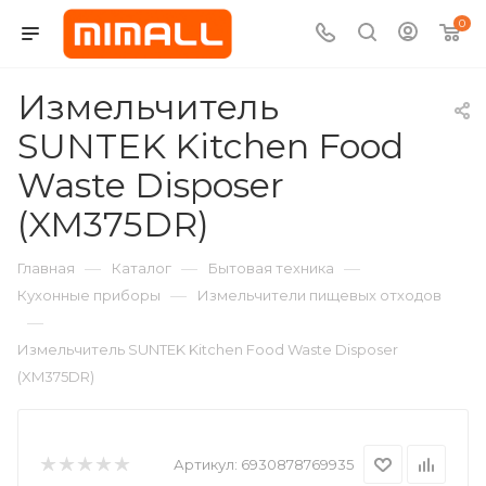
0
Измельчитель
SUNTEK Kitchen Food
Waste Disposer
(XM375DR)
—
—
—
Главная
Каталог
Бытовая техника
—
Кухонные приборы
Измельчители пищевых отходов
—
Измельчитель SUNTEK Kitchen Food Waste Disposer
(XM375DR)
Артикул:
6930878769935