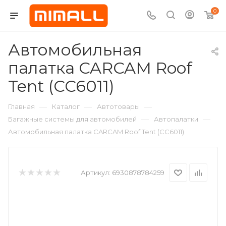
0
Автомобильная
палатка CARCAM Roof
Tent (CC6011)
—
—
—
Главная
Каталог
Автотовары
—
—
Багажные системы для автомобилей
Автопалатки
Автомобильная палатка CARCAM Roof Tent (CC6011)
Артикул:
6930878784259