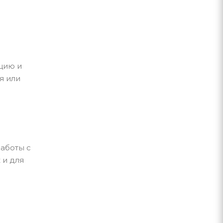
кцию и
я или
аботы с
 и для