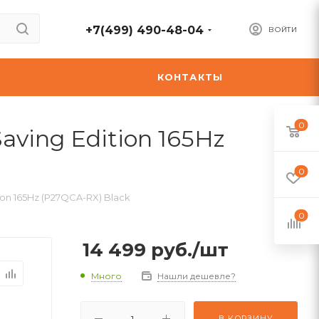
+7(499) 490-48-04
ВОЙТИ
А
КОНТАКТЫ
0
ving Edition 165Hz
0
on 165Hz (P27QCA-RX) Black
0
14 499
руб.
/шт
Много
Нашли дешевле?
В КОРЗИНУ