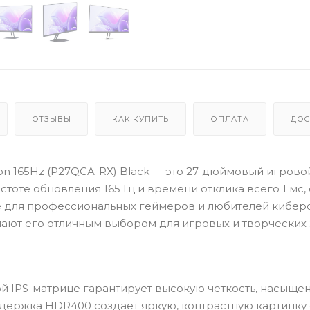
ОТЗЫВЫ
КАК КУПИТЬ
ОПЛАТА
ДОС
tion 165Hz (P27QCA-RX) Black — это 27-дюймовый игрово
тоте обновления 165 Гц и времени отклика всего 1 мс,
 для профессиональных геймеров и любителей киберс
ют его отличным выбором для игровых и творческих 
й IPS-матрице гарантирует высокую четкость, насыще
держка HDR400 создает яркую, контрастную картинку 