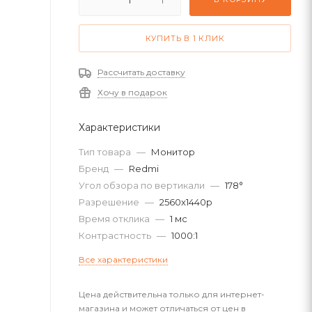
КУПИТЬ В 1 КЛИК
Рассчитать доставку
Хочу в подарок
Характеристики
Тип товара
—
Монитор
Бренд
—
Redmi
Угол обзора по вертикали
—
178°
Разрешение
—
2560x1440p
Время отклика
—
1 мс
Контрастность
—
1000:1
Все характеристики
Цена действительна только для интернет-
магазина и может отличаться от цен в