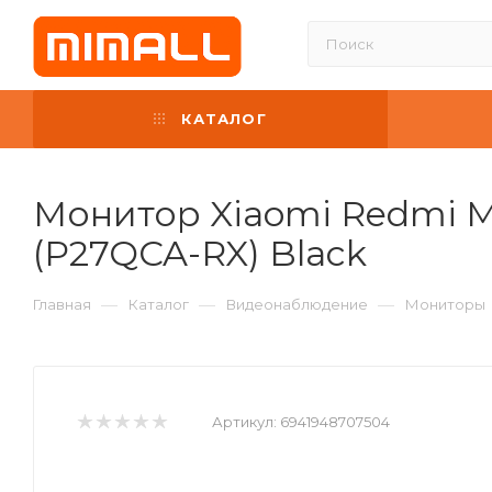
КАТАЛОГ
Монитор Xiaomi Redmi Mo
(P27QCA-RX) Black
—
—
—
Главная
Каталог
Видеонаблюдение
Мониторы
Артикул:
6941948707504