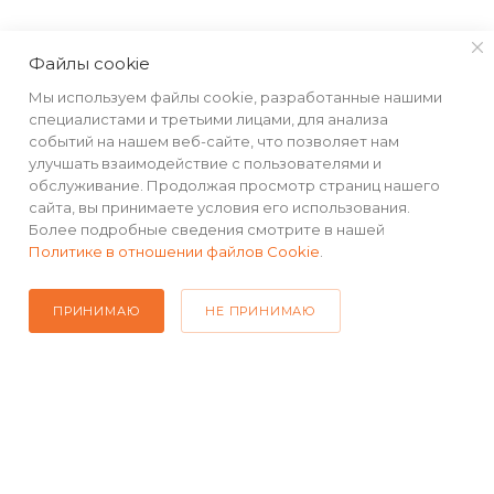
КАТАЛОГ
Файлы cookie
Мы используем файлы cookie, разработанные нашими
РЕКВИЗИТЫ
специалистами и третьими лицами, для анализа
событий на нашем веб-сайте, что позволяет нам
улучшать взаимодействие с пользователями и
ПОМОЩЬ
обслуживание. Продолжая просмотр страниц нашего
сайта, вы принимаете условия его использования.
Более подробные сведения смотрите в нашей
Политике в отношении файлов Cookie
.
ПОДПИСАТЬСЯ НА РАССЫЛКУ
ПРИНИМАЮ
НЕ ПРИНИМАЮ
+7(499) 490-48-04
sales@mimall.ru
ТЦ «Савеловский», мобильный
ряд, павильон Л153 ул. Сущевский
Вал, д. 5, стр. 12