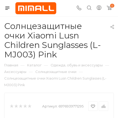
0
Солнцезащитные
очки Xiaomi Lusn
Children Sunglasses (L-
MJ003) Pink
—
—
—
Главная
Каталог
Одежда, обувь и аксессуары
—
—
Аксессуары
Солнцезащитные очки
Солнцезащитные очки Xiaomi Lusn Children Sunglasses (L-
MJ003) Pink
Артикул:
6976939771295