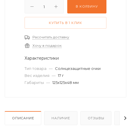
В КОРЗИНУ
КУПИТЬ В 1 КЛИК
Рассчитать доставку
Хочу в подарок
Характеристики
Тип товара
—
Солнцезащитные очки
Вес изделия
—
17 г
Габариты
—
125х125х48 мм
ОПИСАНИЕ
НАЛИЧИЕ
ОТЗЫВЫ
КАК