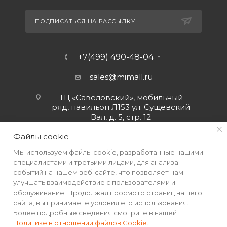
ПОДПИСАТЬСЯ НА РАССЫЛКУ
+7(499) 490-48-04
sales@mimall.ru
ТЦ «Савеловский», мобильный
ряд, павильон Л153 ул. Сущевский
Вал, д. 5, стр. 12
Файлы cookie
Мы используем файлы cookie, разработанные нашими
специалистами и третьими лицами, для анализа
событий на нашем веб-сайте, что позволяет нам
улучшать взаимодействие с пользователями и
обслуживание. Продолжая просмотр страниц нашего
сайта, вы принимаете условия его использования.
Более подробные сведения смотрите в нашей
Политике в отношении файлов Cookie
.