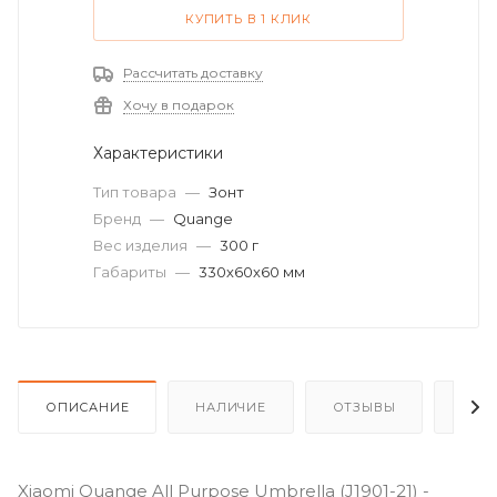
КУПИТЬ В 1 КЛИК
Рассчитать доставку
Хочу в подарок
Характеристики
Тип товара
—
Зонт
Бренд
—
Quange
Вес изделия
—
300 г
Габариты
—
330х60х60 мм
ОПИСАНИЕ
НАЛИЧИЕ
ОТЗЫВЫ
КАК
Xiaomi Quange All Purpose Umbrella (J1901-21) -