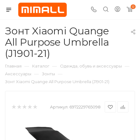
0
Зонт Xiaomi Quange
All Purpose Umbrella
(J1901-21)
—
—
—
Главная
Каталог
Одежда, обувь и аксессуары
—
—
Аксессуары
Зонты
Зонт Xiaomi Quange All Purpose Umbrella (J1901-21)
Артикул:
6972229765098