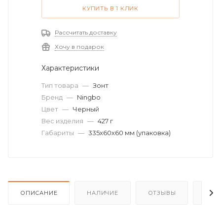
КУПИТЬ В 1 КЛИК
Рассчитать доставку
Хочу в подарок
Характеристики
Тип товара
—
Зонт
Бренд
—
Ningbo
Цвет
—
Черный
Вес изделия
—
427 г
Габариты
—
335х60х60 мм (упаковка)
ОПИСАНИЕ
НАЛИЧИЕ
ОТЗЫВЫ
КАК