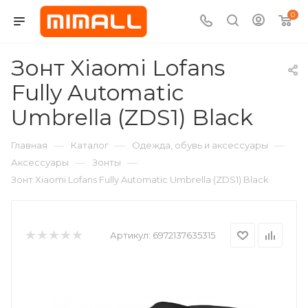
0
Зонт Xiaomi Lofans
Fully Automatic
Umbrella (ZDS1) Black
—
—
—
Главная
Каталог
Одежда, обувь и аксессуары
—
—
Аксессуары
Зонты
Зонт Xiaomi Lofans Fully Automatic Umbrella (ZDS1) Black
Артикул:
6972137635315